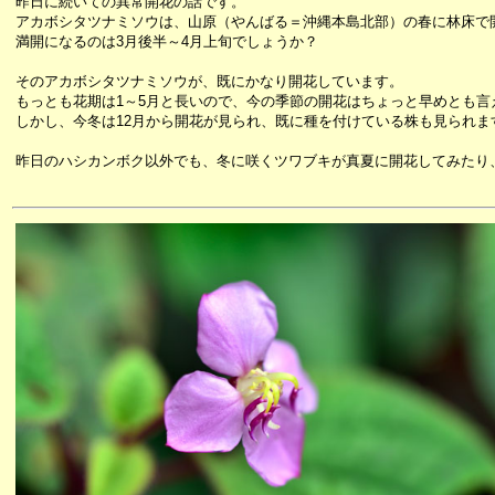
昨日に続いての異常開花の話です。
アカボシタツナミソウは、山原（やんばる＝沖縄本島北部）の春に林床で
満開になるのは3月後半～4月上旬でしょうか？
そのアカボシタツナミソウが、既にかなり開花しています。
もっとも花期は1～5月と長いので、今の季節の開花はちょっと早めとも言
しかし、今冬は12月から開花が見られ、既に種を付けている株も見られま
昨日のハシカンボク以外でも、冬に咲くツワブキが真夏に開花してみたり