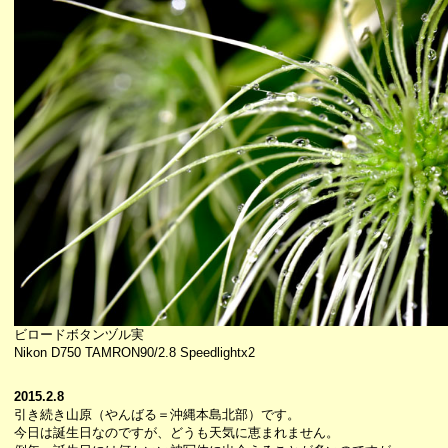
ビロードボタンヅル実
Nikon D750 TAMRON90/2.8 Speedlightx2
2015.2.8
引き続き山原（やんばる＝沖縄本島北部）です。
今日は誕生日なのですが、どうも天気に恵まれません。