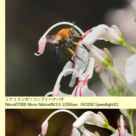
ミナミスジボソコシブトハナバチ
NikonD7000 Micro Nikkor85/3.5 1/250sec. ISO200 SpeedlightX2