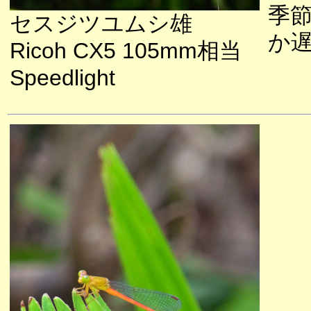
季
セスジツユムシ雄
か
Ricoh CX5 105mm相当
Speedlight