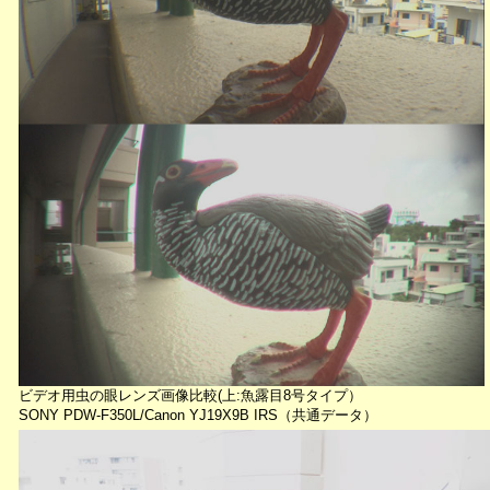
ビデオ用虫の眼レンズ画像比較(上:魚露目8号タイプ）
SONY PDW-F350L/Canon YJ19X9B IRS（共通データ）