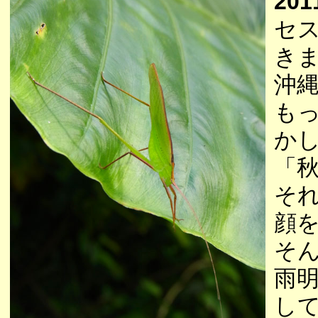
201
セ
き
沖
も
か
「
そ
顔
そ
雨
し