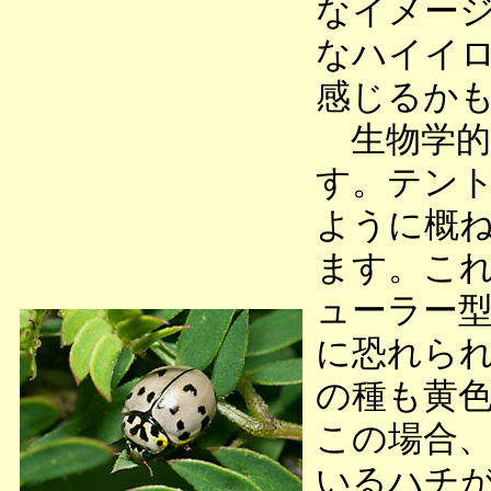
なイメー
なハイイ
感じるか
生物学的
す。テン
ように概
ます。こ
ューラー
に恐れら
の種も黄
この場合
いるハチ