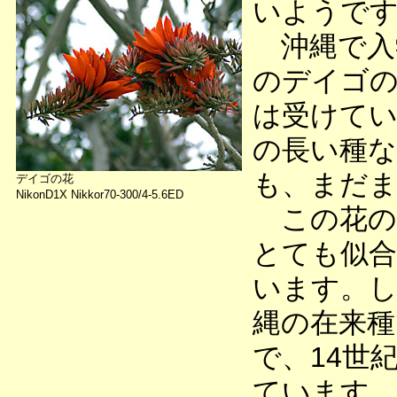
いようで
沖縄で入
のデイゴの
は受けて
の長い種な
も、まだま
デイゴの花
NikonD1X Nikkor70-300/4-5.6ED
この花の
とても似合
います。
縄の在来種
で、14世
ています。