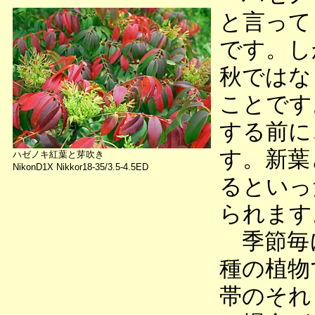
と言って
です。し
秋ではな
ことです
する前に
す。新葉
ハゼノキ紅葉と芽吹き
NikonD1X Nikkor18-35/3.5-4.5ED
るといっ
られます
季節毎
種の植物
帯のそれ