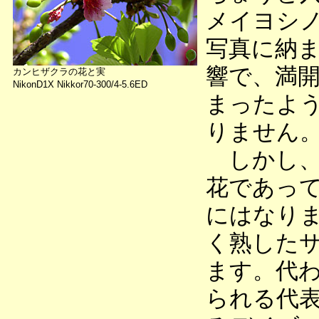
メイヨシ
写真に納
響で、満
カンヒザクラの花と実
NikonD1X Nikkor70-300/4-5.6ED
まったよ
りません
しかし、
花であっ
にはなり
く熟した
ます。代
られる代