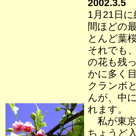
2002.3.5
1月21日
間ほどの最
とんど葉
それでも
の花も残
かに多く
クランボ
んが、中
れます。
私が東京
ちょうど