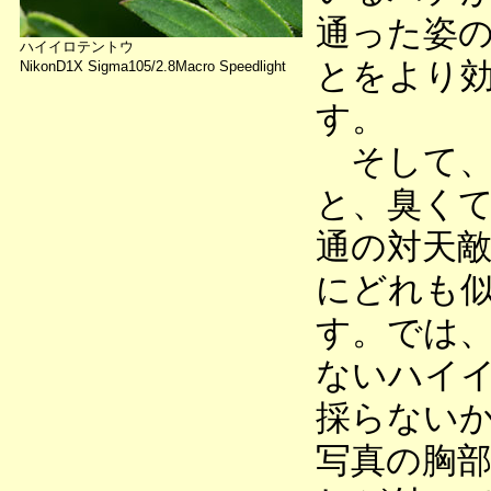
通った姿
ハイイロテントウ
とをより
NikonD1X Sigma105/2.8Macro Speedlight
す。
そして、
と、臭く
通の対天
にどれも
す。では
ないハイ
採らない
写真の胸