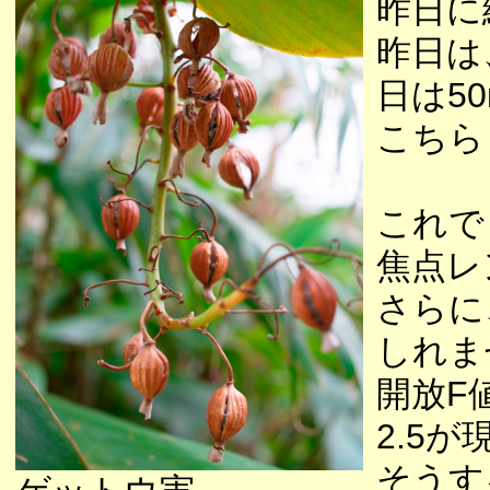
昨日に
昨日は
日は5
こちら
これで
焦点レ
さらに
しれま
開放F
2.5
そうす