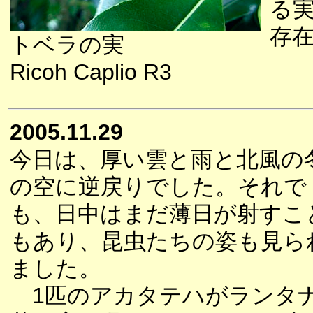
る
存
トベラの実
Ricoh Caplio R3
2005.11.29
今日は、厚い雲と雨と北風の
の空に逆戻りでした。それで
も、日中はまだ薄日が射すこ
もあり、昆虫たちの姿も見ら
ました。
1匹のアカタテハがランタ