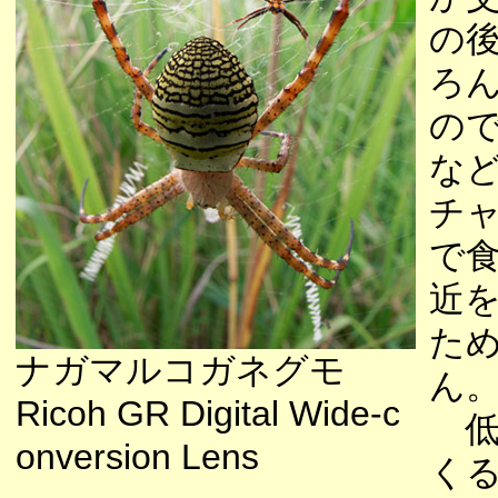
の
ろ
の
な
チ
で
近
た
ナガマルコガネグモ
ん
Ricoh GR Digital Wide-c
低
onversion Lens
く