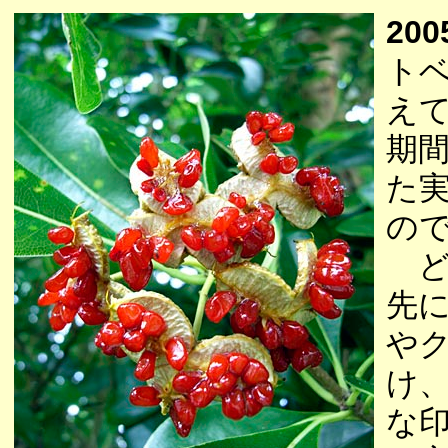
200
ト
え
期
た
の
ど
先
や
け
な