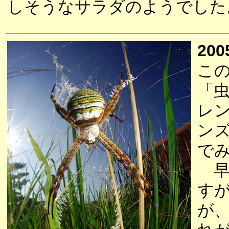
しそうなサラダのようでした
200
こ
「
レ
ン
で
早
す
が