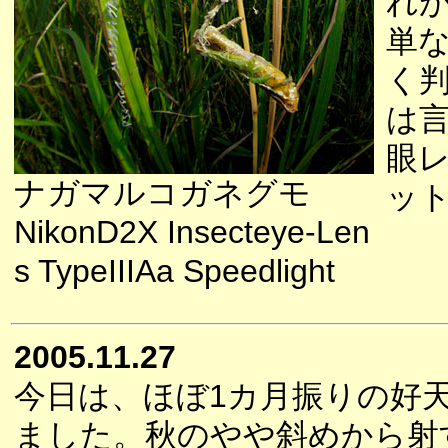
れ
単
く
は
眼
ナガマルコガネグモ
ッ
NikonD2X Insecteye-Len
s TypeIIIAa Speedlight
2005.11.27
今日は、ほぼ1カ月振りの好
ました。秋のやや斜めから射