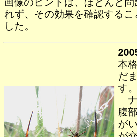
画像のピントは、ほとんど問
れず、その効果を確認するこ
した。
200
本
だ
す
ナ
腹
が
が