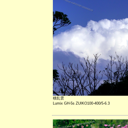
積乱雲
Lumix GH-5s ZUIKO100-400/5-6.3