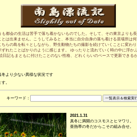
うも都会の生活は苦手で落ち着かないものでした。そして、その東京よりも長
ことは出来ません。こうしてみると、本当に自分自身の落ち着ける居場所は何
こちらの島を転々としながら、野生動物たちの撮影を続けていくことに変わり
ポずれたことばかりのように感じます。 ゆったりと流れていく時の中に浮か
の絵日記もまともに付けたことのない性格、どれくらいのペースで更新できる
真冬より少ない異様な状況です
ます。
月 キーワード：
2021.1.31
真冬に満開のコスモスとヒマワリ。
亜熱帯の冬だからこその組み合せ。