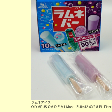
ラムネアイス
OLYMPUS OM-D E-M1 MarkII Zuiko12-40/2.8 PL-Filter