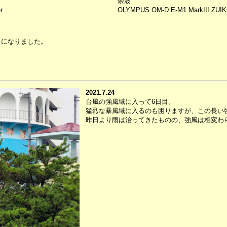
余波
r
OLYMPUS OM-D E-M1 MarkIII ZUIKO1
うになりました。
2021.7.24
台風の強風域に入って6日目。
猛烈な暴風域に入るのも困りますが、この長い
昨日より雨は治ってきたものの、強風は相変わ