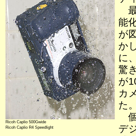
最
能
が
かし
に
驚
が
カ
た
個
Ricoh Caplio 500Gwide
デ
Ricoh Caplio R4 Speedlight