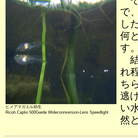
で
し
何
す
結
れ
ち
逃
い
ヒメアマガエル幼生
Ricoh Caplio 500Gwide Wideconnversion-Lens Speedlight
然