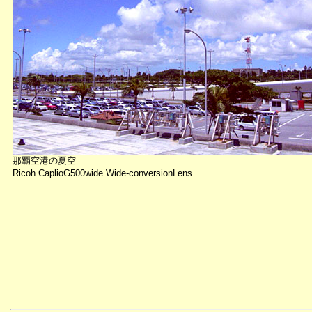
那覇空港の夏空
Ricoh CaplioG500wide Wide-conversionLens