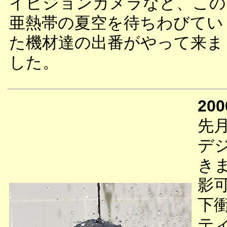
イビジョンカメラなど、この
亜熱帯の夏空を待ちわびてい
た機材達の出番がやって来ま
した。
200
先
デジ
き
影
下
テ