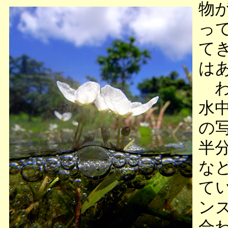
物
っ
て
は
わ
水
の
半
な
て
ン
合