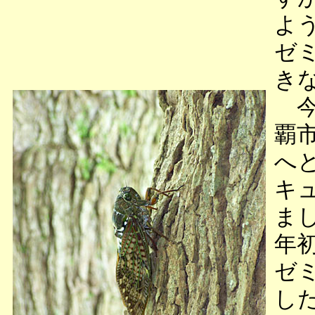
よ
ゼ
き
今
覇
へ
キ
ま
年
ゼ
し