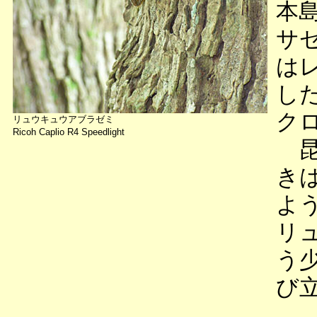
本
サ
は
し
ク
リュウキュウアブラゼミ
Ricoh Caplio R4 Speedlight
昆
き
よ
リ
う
び