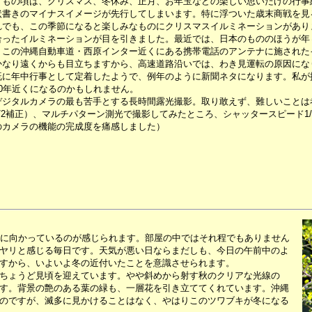
もの頃は、クリスマス、冬休み、正月、お年玉などの楽しい思いだけの行事
状書きのマイナスイメージが先行してしまいます。特に浮ついた歳末商戦を見
でも、この季節になると楽しみなものにクリスマスイルミネーションがあり
合ったイルミネーションが目を引きました。最近では、日本のもののほうが年
、この沖縄自動車道・西原インター近くにある携帯電話のアンテナに施された
かなり遠くからも目立ちますから、高速道路沿いでは、わき見運転の原因にな
既に年中行事として定着したようで、例年のように新聞ネタになります。私が
10年近くになるのかもしれません。
ジタルカメラの最も苦手とする長時間露光撮影。取り敢えず、難しいことは考え
/2補正）、マルチパターン測光で撮影してみたところ、シャッタースピード1/
のカメラの機能の完成度を痛感しました）
冬に向かっているのが感じられます。部屋の中ではそれ程でもありません
ヤリと感じる毎日です。天気が悪い日ならまだしも、今日の午前中のよ
すから、いよいよ冬の近付いたことを意識させられます。
ちょうど見頃を迎えています。やや斜めから射す秋のクリアな光線の
す。背景の艶のある葉の緑も、一層花を引き立ててくれています。沖縄
のですが、滅多に見かけることはなく、やはりこのツワブキが冬になる