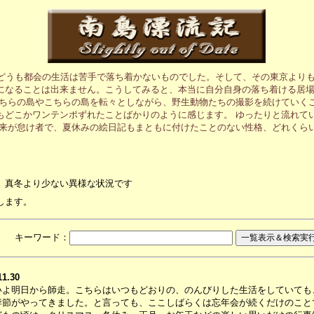
、どうも都会の生活は苦手で落ち着かないものでした。そして、その東京より
になることは出来ません。こうしてみると、本当に自分自身の落ち着ける居
あちらの島やこちらの島を転々としながら、野生動物たちの撮影を続けていく
もどこかワンテンポずれたことばかりのように感じます。 ゆったりと流れて
元来が怠け者で、夏休みの絵日記もまともに付けたことのない性格、どれくら
、真冬より少ない異様な状況です
します。
月 キーワード：
11.30
いよ明日から師走。こちらはいつもどおりの、のんびりした生活をしていても
季節がやってきました。と言っても、ここしばらくは忘年会が続くだけのこと