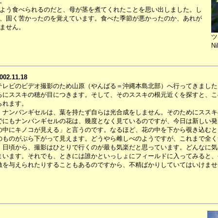
。
よう食べられるのだと、母が茎を煮てくれたことを思い出しました。し
、固く苦かったのを覚えています。食べた季節が悪かったのか、あれが
ません。
ツ
Ni
002.11.18
テレビのビデオ撮影のため山原（やんばる＝沖縄本島北部）へ行ってきました
ろにススキの穂が目につきます。そして、そのススキの根元近くを探すと、こ
られます。
ナンバンギセルは、葉を持たず自らは光合成をしません。そのためにススキ
でにもナンバンギセルの花は、幾度となく見ているのですが、今日は新しい発
の中にキノコが見える」と言うのです。なるほど、花の中を下から覗き込むと
のものがぶら下がって見えます。どうやら雌しべのようですが、これまで全く
日頃から、撮影はひとりで行くのが最も気楽だと思っています。どんなに気
まいます。それでも、ときには誰かといっしょにフィールドに入ってみると、
激を与えられたりすることもあるのですから、不精ばかりしていてはいけませ