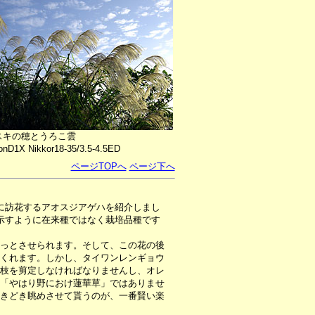
スキの穂とうろこ雲
onD1X Nikkor18-35/3.5-4.5ED
ページTOPへ
ページ下へ
に訪花するアオスジアゲハを紹介しまし
示すように在来種ではなく栽培品種です
っとさせられます。そして、この花の後
くれます。しかし、タイワンレンギョウ
枝を剪定しなければなりませんし、オレ
「やはり野におけ蓮華草」ではありませ
きどき眺めさせて貰うのが、一番賢い楽