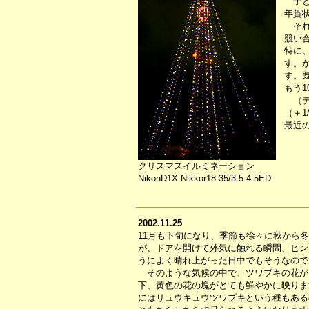
子ど
年賀
それ
競い
特に
す。
す。
もう
（デ
（＋1
最近
クリスマスイルミネーション
NikonD1X Nikkor18-35/3.5-4.5ED
2002.11.25
11月も下旬になり、季節も徐々に秋から
が、ドアを開けて外気に触れる瞬間、ヒン
うによく晴れ上がった日中でもそうなので
そのような気候の中で、ツワブキの花が
下、黄色の花の塊がとても鮮やかに映りま
にはリュウキュウツワブキという種もある