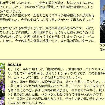
れが早く感じられます。ここ何年も暖冬が続き、秋になってもなかな
でした。しかし、今年は9月初旬に通過した台風16号の影響でしょう
が多くなりました。
雲の広がる青空の下で、至るところにススキの穂が揺れるのが見られ
季節が進むと、今年の冬は久しぶりに寒い冬がやって来るのでしょう
も秋になっても気温が下がらず、真冬の最低気温も高めです。そのた
てしまうはずの昆虫が、周年活動するようになった種も少なくありま
姿が見られても、沖縄本島地方では姿を消してしまっていたツマベニ
。しかし、今年のような気温の推移ですと、また元の活動パターンに
ス
Nik
2002.11.9
ちょうど一年前に始まった「南島漂流記」。第1回目は、ニトベカズラ
た。そして2年目の初回は、タイワンレンギョウの花です。その和名が
が、ニトベカズラ同様、とても好きな花のひとつです。
細かい花から構成される紫色の花房は、遠くから見ても目を引き、ハ
に着くオレンジ色の実も葉の緑をバックに美しいコントラストを見せて
を庭に植えるのは、あまりお薦め出来ません。生長するのが早く、度々
ンジ色の実は熟した後、バラバラと地面に落ちて掃除が大変なのです。
んが、欲張って自分の庭に植えるよりも、何方かの庭の花の美しさをと
しみ方なのかもしれません。