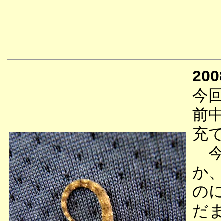
200
今
前
充
今
か
の
だ