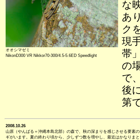
な
あ
ク
現
オオシマゼミ
帯
NikonD300 VR Nikkor70-300/4.5-5.6ED Speedlight
の
で
後
第
2008.10.26
山原（やんばる＝沖縄本島北部）の森で、秋の深まりを感じさせる要素の
ギがいます。夏の終わり頃から、少しずつ数を増やし、最近はかなりまと