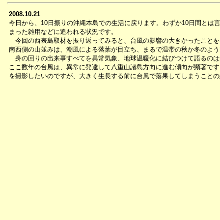
2008.10.21
今日から、10日振りの沖縄本島での生活に戻ります。わずか10日間とは
まった雑用などに追われる状況です。
今回の西表島取材を振り返ってみると、台風の影響の大きかったことを
南西側の山並みは、潮風による落葉が目立ち、まるで温帯の秋か冬のよう
身の回りの出来事すべてを異常気象、地球温暖化に結びつけて語るのは
ここ数年の台風は、異常に発達して八重山諸島方向に進む傾向が顕著です
を撮影したいのですが、大きく生長する前に台風で落果してしまうことの