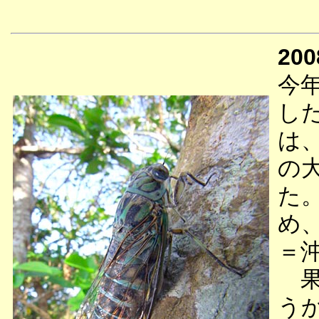
200
今
し
は
の
た
め
＝
果
う