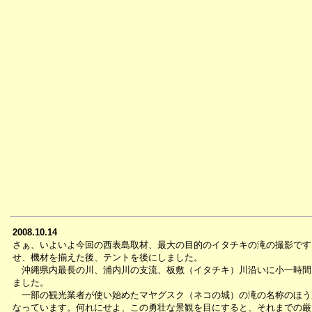
2008.10.14
さぁ、いよいよ今回の西表島取材、最大の目的のイタチキの滝の撮影です
せ、機材を揃えた後、テントを後にしました。
沖縄県内最長の川、浦内川の支流、板敷（イタチキ）川沿いに小一時間
ました。
一部の観光業者が使い始めたマヤグスク（ネコの城）の滝の名称のほう
なっています。何れにせよ、この勇壮な景観を目にすると、それまでの厳