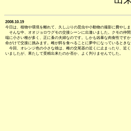
2008.10.19
今日は、植物や環境を離れて、久しぶりの昆虫や小動物の撮影に費やしま
そんな中、オオジョロウグモの交接シーンに出逢いました。クモの仲間
端に小さい種が多く、正に蚤の夫婦なのです。しかも凶暴な肉食性ですか
命がけで交接に挑みます。雌が餌を食べることに夢中になっているときな
今回、オレンジ色の小さな雄は、雌の交尾器の近くに止まったり、近く
いましたが、果たして受精出来たのか否か、よく判りませんでした。