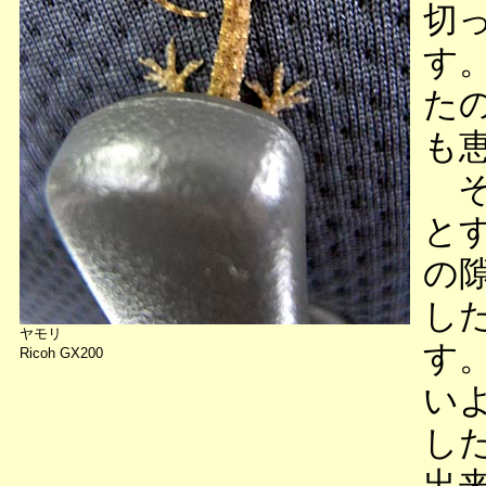
切
す
た
も
そ
と
の
し
ヤモリ
す
Ricoh GX200
い
し
出