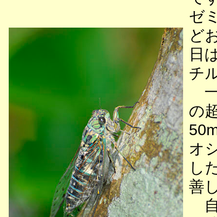
ゼ
ど
日
チ
一
の
5
オ
し
善
自