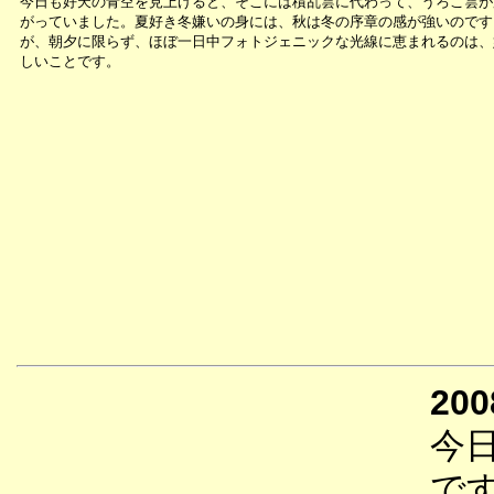
今日も好天の青空を見上げると、そこには積乱雲に代わって、うろこ雲が
がっていました。夏好き冬嫌いの身には、秋は冬の序章の感が強いのです
が、朝夕に限らず、ほぼ一日中フォトジェニックな光線に恵まれるのは、
しいことです。
200
今
で