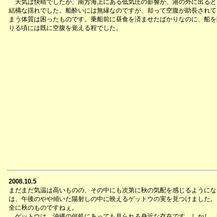
天気は快晴でしたが、南方海上にある低気圧の影響か、港の外に出ると
結構な揺れでした。船酔いには無縁なのですが、却って空腹が助長されて
まう体質は困ったものです。乗船前に昼食を済ませたばかりなのに、船を
りる頃には既に空腹を覚える程でした。
2008.10.5
まだまだ気温は高いものの、その中にも次第に秋の気配を感じるようにな
は、午後のやや傾いた陽射しの中に映えるゲットウの実を見つけました。
全に秋のものですねぇ。
ゲットウは、沖縄の何処にあっても見られる身近な存在です。しかし、