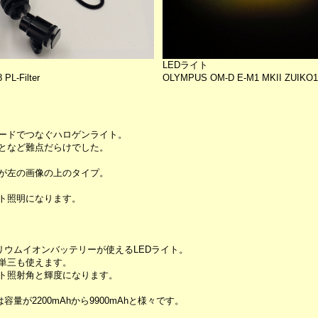
LEDライト
PL-Filter
OLYMPUS OM-D E-M1 MKII ZUIKO12-4
ードでつなぐハロゲンライト。
となど難点だらけでした。
が左の画像の上のタイプ。
ト照明になります。
リリウムイオンバッテリーが使えるLEDライト。
単三も使えます。
ト照射角と輝度になります。
量が2200mAhから9900mAhと様々です。