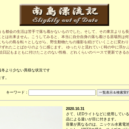
うも都会の生活は苦手で落ち着かないものでした。そして、その東京よりも長
ことは出来ません。こうしてみると、本当に自分自身の落ち着ける居場所は何
こちらの島を転々としながら、野生動物たちの撮影を続けていくことに変わり
ポずれたことばかりのように感じます。 ゆったりと流れていく時の中に浮か
の絵日記もまともに付けたことのない性格、どれくらいのペースで更新できる
真冬より少ない異様な状況です
ます。
月 キーワード：
2020.10.31
さて、LEDライトなどに使用している
品による違いが目に付きます。
容量が異なるのは、ニッケル水素電