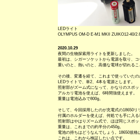
LEDライト
OLYMPUS OM-D E-M1 MKII ZUIKO12-40/2.8 
2020.10.29
夜間の生物探索用ライトを更新しました。
最初は、シガーソケットから電源を取り、コ
重いのと、熱いのと、高価な電球が切れるこ
その後、変遷を経て、これまで使っていたの
LEDライトで、単2、4本を電源とします。
照射部がズーム式になって、かなりのスポッ
アルカリ電池を使えば、6時間強使えます。
重量は電池込みで800g。
そして、今回採用したのが充電式の18650
付属のホルダーを使えば、何処でも手に入る
照射部はやはりズーム式で、ほぼ同じスポッ
重量は、これまでの約半分の450g。
電池の持ちはどうなんでしょう。18650規格は容
これは、これから検証したい点です。