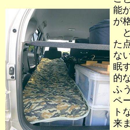
能
が
と
た
な
眠
的
ふ
ペ
ト
来