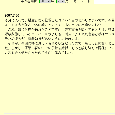
年月を選択
年
月 キーワード：
2007.7.30
今月に入って、幾度となく登場したコノハチョウとルリタテハです。今回
は、ちょうど並んで木の幹にとまっているシーンに出逢いました。
これも既に何度か触れたことですが、幹で樹液を吸汁するときは、枯葉
隠蔽擬態しているコノハチョウよりも、樹皮によく似た色彩と模様のルリ
テハのほうが、隠蔽効果が高いように思われます。
それが、今回同時に見比べられる状況だったので、ちょっと興奮しまし
た。しかし、薄暗い森の中での手持ち撮影、もっと絞り込んで両種にフォ
カスを合わせたかったのですが、残念でした。