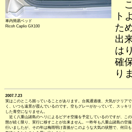
こ
ト
車内簡易ベッド
た
Ricoh Caplio GX100
出
は
確
り
2007.7.23
実はこのところ困っていることがあります。台風通過後、大気がクリアで
く、いつも遠景が霞んでいるのです。空もグレーがかっていて、スッキリ
した青空になりません。
近く八重山諸島のヘリによるビデオ空撮を予定しているのですが、この
態が続く限り、実行に移すことが出来ません。一昨年も八重山諸島の空撮
行いましたが、その年は梅雨明け直後がこのような大気の状態で、何日も