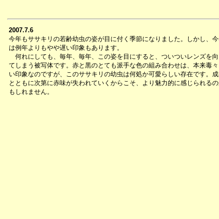
2007.7.6
今年もササキリの若齢幼虫の姿が目に付く季節になりました。しかし、今
は例年よりもやや遅い印象もあります。
何れにしても、毎年、毎年、この姿を目にすると、ついついレンズを向
てしまう被写体です。赤と黒のとても派手な色の組み合わせは、本来毒々
い印象なのですが、このササキリの幼虫は何処か可愛らしい存在です。成
とともに次第に赤味が失われていくからこそ、より魅力的に感じられるの
もしれません。