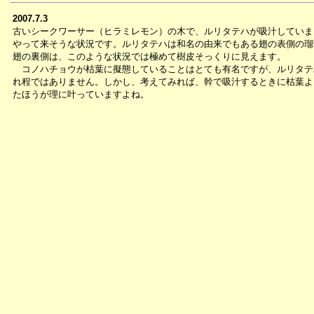
2007.7.3
古いシークワーサー（ヒラミレモン）の木で、ルリタテハが吸汁していま
やって来そうな状況です。ルリタテハは和名の由来でもある翅の表側の瑠
翅の裏側は、このような状況では極めて樹皮そっくりに見えます。
コノハチョウが枯葉に擬態していることはとても有名ですが、ルリタテ
れ程ではありません。しかし、考えてみれば、幹で吸汁するときに枯葉よ
たほうが理に叶っていますよね。