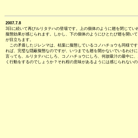
2007.7.8
3日に続いて再びルリタテハの登場です。上の個体のように翅を閉じてい
擬態効果が感じられます。しかし、下の個体のようにひとたび翅を開いて
が目立ちます。
この矛盾したジレンマは、枯葉に擬態しているコノハチョウも同様です
れば、完璧な隠蔽擬態なのですが、いつまでも翅を開かないでいるわけに
言っても、ルリタテハにしろ、コノハチョウにしろ、何故吸汁の最中に、
く行動をするのでしょうか？それ程の意味があるようには感じられないの