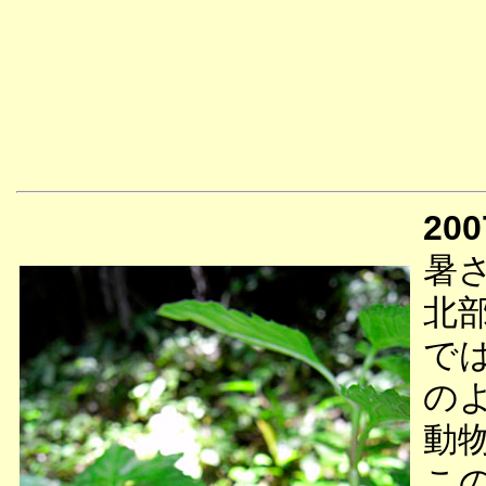
200
暑
北
で
の
動
こ