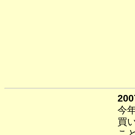
200
今
買
こ