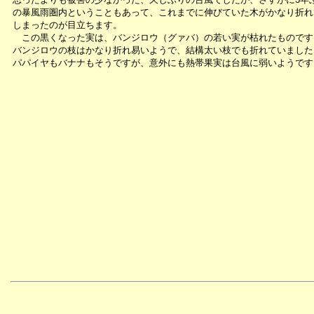
の暴風雨圏内ということもあって、これまでに伸びていた木がかなり折れ
しまったのが目立ちます。
この黒くなった実は、バンジロウ（グァバ）の若い実が枯れたものです
バンジロウの枝はかなり折れ易いようで、結構太い枝でも折れていました
パパイヤもバナナもそうですが、意外にも熱帯果実は台風に弱いようです