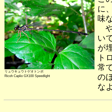
に
味
や
い
が
ト
常
リュウキュウトゲオトンボ
の
Ricoh Caplio GX100 Speedlight
な