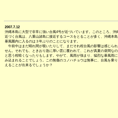
2007.7.12
沖縄本島に大型で非常に強い台風4号が近づいています。このところ、沖
近づく台風は、八重山諸島に接近するコースをとることが多く、沖縄本島
暴風圏内に入るのは３年ぶりのことになります。
午前中はまだ晴れ間が覗いたりして、まだそれ程台風の影響は感じられ
せん。それでも、ときおり急に厚い雲に覆われて、これが真夏の昼間なの
と思う程暗くなったりもします。やがて、風雨が強まり、猛烈な暴風雨に
み込まれることでしょう。この無傷のコノハチョウは無事に、台風を乗り
えることが出来るでしょうか？