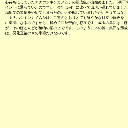
心待ちにしていたナナホシキンカメムシの新成虫が出始めました。6月下
イントに通っていたのですが、今年は例年に比べて出現が遅れていました
場所での繁殖をやめてしまったのかと心配していましたが、そうではなく
ナナホシキンカメムシは、ご覧のとおりとても鮮やかな目立つ体色をし
に集団になるのですから、極めて亜熱帯的な存在です。成虫の集団は、ほ
が、そのほとんどが植物の葉の上でです。このように木の幹に集団を形成
は、羽化直後の今の季節だけなのです。