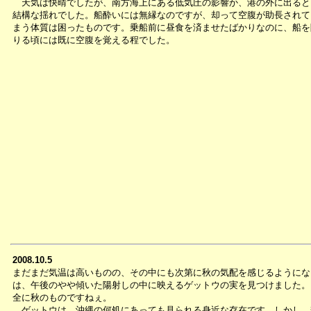
天気は快晴でしたが、南方海上にある低気圧の影響か、港の外に出ると
結構な揺れでした。船酔いには無縁なのですが、却って空腹が助長されて
まう体質は困ったものです。乗船前に昼食を済ませたばかりなのに、船を
りる頃には既に空腹を覚える程でした。
2008.10.5
まだまだ気温は高いものの、その中にも次第に秋の気配を感じるようにな
は、午後のやや傾いた陽射しの中に映えるゲットウの実を見つけました。
全に秋のものですねぇ。
ゲットウは、沖縄の何処にあっても見られる身近な存在です。しかし、