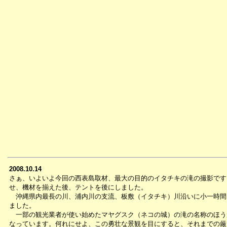
2008.10.14
さぁ、いよいよ今回の西表島取材、最大の目的のイタチキの滝の撮影です
せ、機材を揃えた後、テントを後にしました。
沖縄県内最長の川、浦内川の支流、板敷（イタチキ）川沿いに小一時間
ました。
一部の観光業者が使い始めたマヤグスク（ネコの城）の滝の名称のほう
なっています。何れにせよ、この勇壮な景観を目にすると、それまでの厳