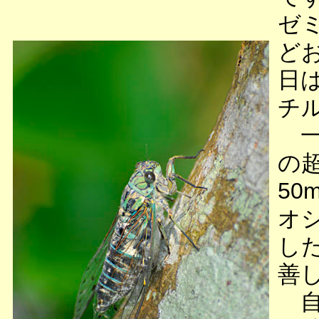
ゼ
ど
日
チ
一
の
5
オ
し
善
自