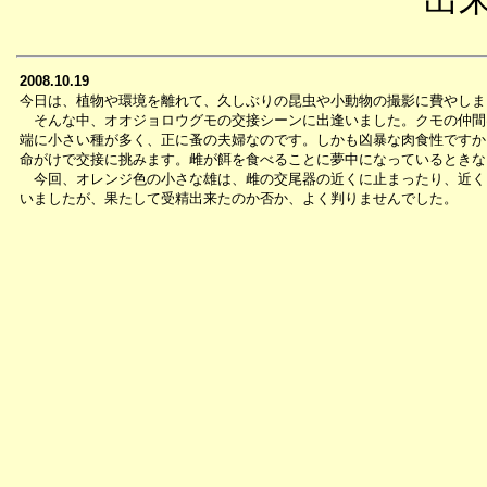
2008.10.19
今日は、植物や環境を離れて、久しぶりの昆虫や小動物の撮影に費やしま
そんな中、オオジョロウグモの交接シーンに出逢いました。クモの仲間
端に小さい種が多く、正に蚤の夫婦なのです。しかも凶暴な肉食性ですか
命がけで交接に挑みます。雌が餌を食べることに夢中になっているときな
今回、オレンジ色の小さな雄は、雌の交尾器の近くに止まったり、近く
いましたが、果たして受精出来たのか否か、よく判りませんでした。