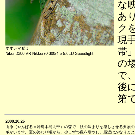
な
あ
ク
現
オオシマゼミ
帯
NikonD300 VR Nikkor70-300/4.5-5.6ED Speedlight
の
で
後
第
2008.10.26
山原（やんばる＝沖縄本島北部）の森で、秋の深まりを感じさせる要素の
ギがいます。夏の終わり頃から、少しずつ数を増やし、最近はかなりまと