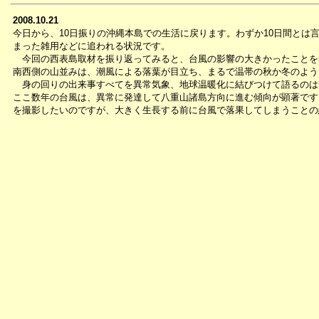
2008.10.21
今日から、10日振りの沖縄本島での生活に戻ります。わずか10日間とは
まった雑用などに追われる状況です。
今回の西表島取材を振り返ってみると、台風の影響の大きかったことを
南西側の山並みは、潮風による落葉が目立ち、まるで温帯の秋か冬のよう
身の回りの出来事すべてを異常気象、地球温暖化に結びつけて語るのは
ここ数年の台風は、異常に発達して八重山諸島方向に進む傾向が顕著です
を撮影したいのですが、大きく生長する前に台風で落果してしまうことの