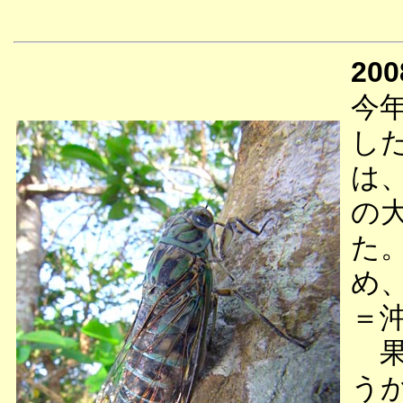
200
今
し
は
の
た
め
＝
果
う