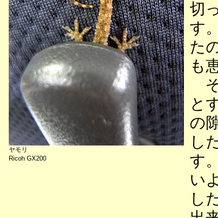
切
す
た
も
そ
と
の
し
ヤモリ
す
Ricoh GX200
い
し
出