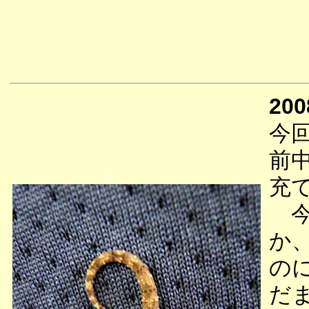
200
今
前
充
今
か
の
だ