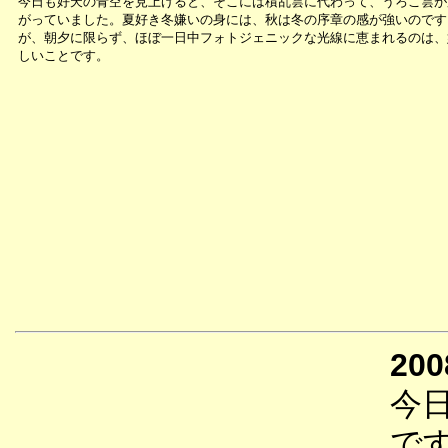
今日も好天の青空を見上げると、そこには積乱雲に代わって、うろこ雲が
がっていました。夏好き冬嫌いの身には、秋は冬の序章の感が強いのです
が、朝夕に限らず、ほぼ一日中フォトジェニックな光線に恵まれるのは、
しいことです。
200
今
で