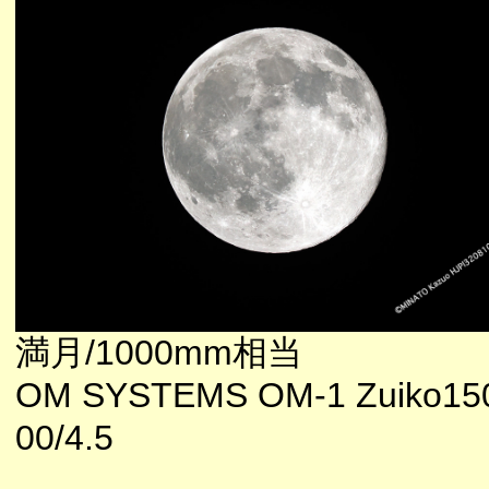
満月/1000mm相当
OM SYSTEMS OM-1 Zuiko15
00/4.5