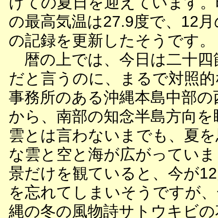
けての夏日を迎えています。
の最高気温は27.9度で、12
の記録を更新したそうです。
暦の上では、今日は二十四
だと言うのに、まるで対照的
事務所のある沖縄本島中部の
から、南部の知念半島方向を
雲とは言わないまでも、夏を
な雲と空と海が広がっていま
景だけを観ていると、今が1
を忘れてしまいそうですが、
縄の冬の風物詩サトウキビの