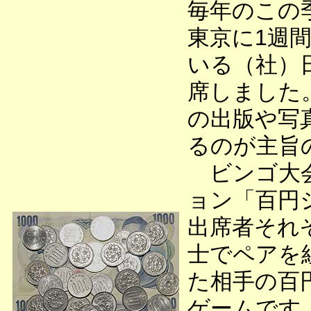
毎年のこの
東京に1週
いる（社）日
席しました
の出版や写
るのが主旨
ビンゴ大会
ョン「百円
出席者それ
士でペアを
た相手の百
ゲームです