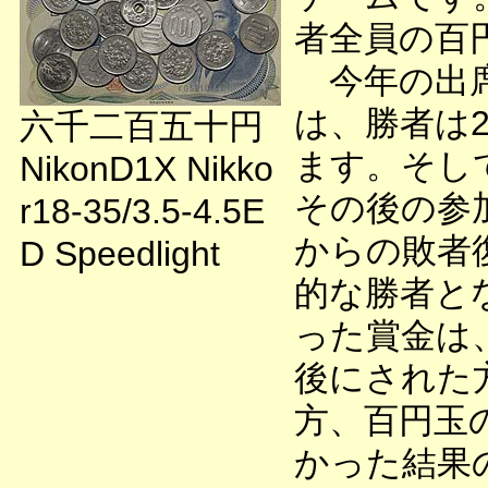
者全員の百
今年の出席
は、勝者は
六千二百五十円
ます。そし
NikonD1X Nikko
その後の参
r18-35/3.5-4.5E
からの敗者
D Speedlight
的な勝者と
った賞金は
後にされた
方、百円玉
かった結果