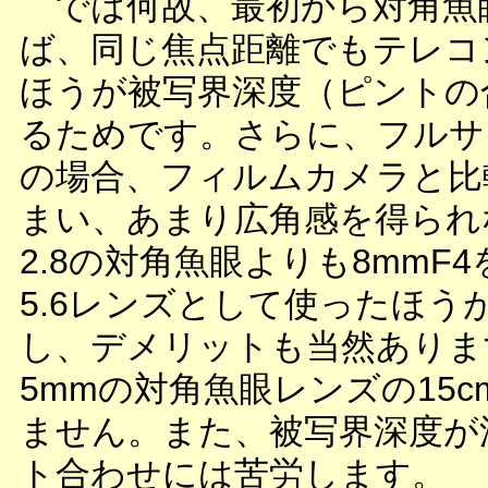
では何故、最初から対角魚
ば、同じ焦点距離でもテレコ
ほうが被写界深度（ピントの
るためです。さらに、フルサ
の場合、フィルムカメラと比
まい、あまり広角感を得られ
2.8の対角魚眼よりも8mmF4
5.6レンズとして使ったほ
し、デメリットも当然あります
5mmの対角魚眼レンズの15
ません。また、被写界深度が
ト合わせには苦労します。