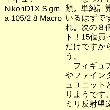
類。単純計
NikonD1X Sigm
いるはずで
a 105/2.8 Macro
れ。次の８
ト！15個
だけですか
う。
フィギュア
やファイン
ュユニット
りようです
ミリ反射望