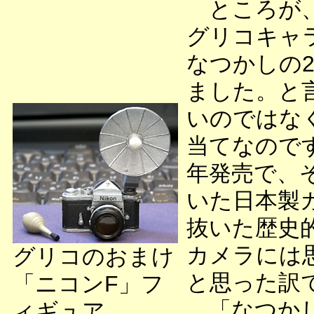
ところが、
グリコキャ
なつかしの
ました。と
いのではな
当てなのです
年発売で、
いた日本製
抜いた歴史
カメラには
グリコのおまけ
と思った訳
「ニコンF」フ
「なつかし
ィギュア