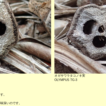
オガサワラタコノキ実
OLYMPUS TG-3
ます。
興味深いのです。