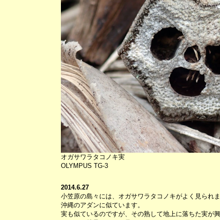
オガサワラタコノキ実
OLYMPUS TG-3
2014.6.27
小笠原の島々には、オガサワラタコノキがよく見られ
沖縄のアダンに似ています。
実も似ているのですが、その熟して地上に落ちた実が