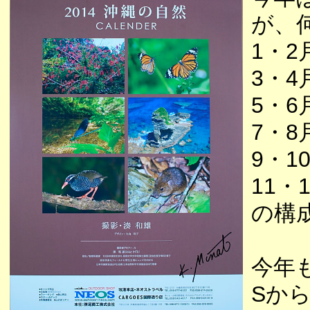
が、
1・
3・
5・
7・
9・
11
の構
今年
Sか