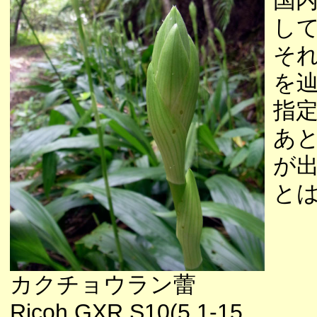
国
し
そ
を辿
指
あ
が
と
カクチョウラン蕾
Ricoh GXR S10(5.1-15.