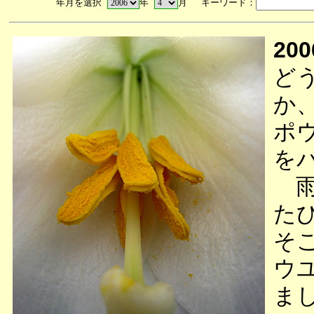
年月を選択
年
月 キーワード：
200
ど
か
ポ
を
雨
た
そ
ウ
ま