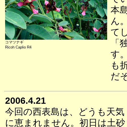
本
ん
て
「
コマツナギ
Ricoh Caplio R4
す
も
だ
2006.4.21
今回の西表島は、どうも天気
に恵まれません。初日は土砂