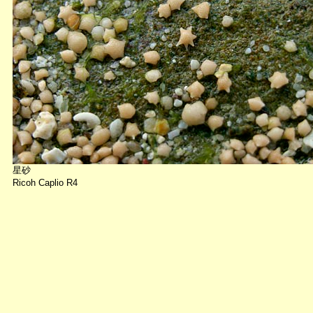
星砂
Ricoh Caplio R4