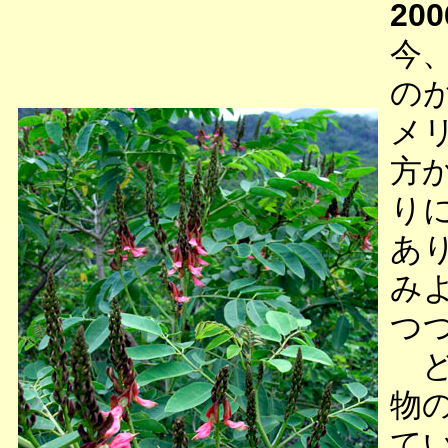
200
今
の
メ
方
り
あ
み
つ
ど
物
て