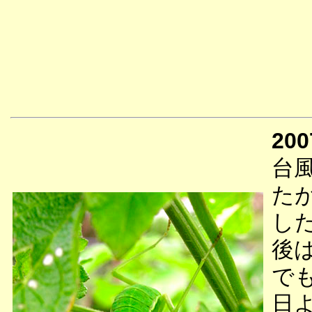
200
台
た
し
後
で
日