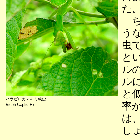
た
ち
う
虫
と
ル
ル
と
ハラビロカマキリ幼虫
率
Ricoh Caplio R7
は
し