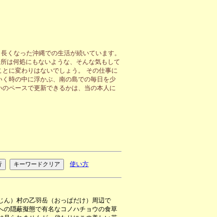
も長くなった沖縄での生活が続いています。
場所は何処にもないような、そんな気もして
ことに変わりはないでしょう。 その仕事に
いく時の中に浮かぶ、南の島での毎日を少
いのペースで更新できるかは、当の本人に
使い方
じん）村の乙羽岳（おっぱだけ）周辺で
への隠蔽擬態で有名なコノハチョウの食草