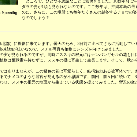
ところで、ひとつ不思議なことに気付きました。10数年前に
ダラの姿が1頭も見られないのです。ここ数年は、沖縄本島の最
のに、さらに、この場所でも毎年たくさんの越冬するチョウの姿
 Speedlig
なのでしょう？
島北部）に撮影に来ています。曇天のため、3日前に比べてさらに活動してい
用の植物が狙いなので、スチル写真も植物にレンズを向けてみました。
の実が見られるのですが、同時にススキの根元にはナンバンギセルの花も目
植物は葉緑素を持たずに、ススキの根に寄生して生長します。そして、秋か
ではありませんが、この紫色の花は可愛らしく、結構魅力ある被写体です。
るでナメコのような器官が見えるのが不思議です。前回、前々回に続いて、
わせ、ススキの根元の地面から生えている状態を捉えてみました。背景の空