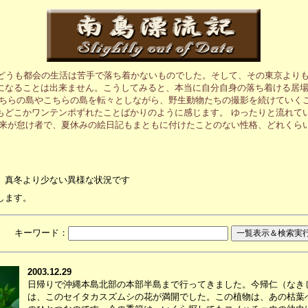
、どうも都会の生活は苦手で落ち着かないものでした。そして、その東京より
になることは出来ません。こうしてみると、本当に自分自身の落ち着ける居
あちらの島やこちらの島を転々としながら、野生動物たちの撮影を続けていく
もどこかワンテンポずれたことばかりのように感じます。 ゆったりと流れて
元来が怠け者で、夏休みの絵日記もまともに付けたことのない性格、どれくら
、真冬より少ない異様な状況です
します。
月 キーワード：
2003.12.29
日帰りで沖縄本島北部の本部半島まで行ってきました。今帰仁（なき
は、このセイタカスズムシの花が満開でした。この植物は、あの枯葉