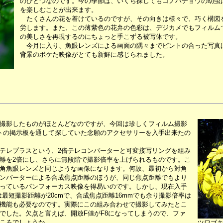
のひとつなのです。今の季節は、いくら探してもコノハチョウの幼虫
を楽しむことが出来ます。
たくさんの花を着けているのですが、その向きは様々で、巧く構図
労します。また、この薄紫色の花弁の色彩は、デジカメでもフィルム
の美しさを再現するのにちょっと手こずる被写体です。
今月に入り、魚眼レンズによる画面の隅々までピントの合った写真
背景のボケた映像がとても新鮮に感じられました。
撮影したものがほとんどなのですが、今回は珍しくフィルム撮影
トの掲示板を通して探していた念願のアクセサリーを入手出来たの
テレプラスという、2倍テレコンバーターと可変接写リングを組み
離を2倍にし、さらに無段階で撮影倍率を上げられるものです。こ
角魚眼レンズと同じような画像になります。何故、最初から対角
ンバーターによる合成焦点距離のほうが、同じ焦点距離でもより
っているパンフォーカス映像を得易いのです。しかし、現在入手
は最短撮影距離が20cmで、合成焦点距離16mmでも余り撮影倍率は
機能も必要なのです。実際にこの組み合わせで撮影してみたとこ
でした。欠点と言えば、開放F値がF8になってしまうので、ファ
ころでしょうか。
ツワブ