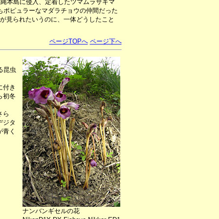
沖縄本島に侵入、定着したツマムラサキマ
もポピュラーなマダラチョウの仲間だった
が見られたいうのに、一体どうしたこと
ページTOPへ
ページ下へ
る昆虫
に付き
ら初冬
さら
デジタ
が青く
ナンバンギセルの花