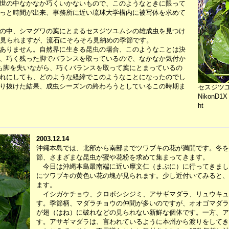
世の中なかなか巧くいかないもので、このようなときに限って
っと時間が出来、事務所に近い琉球大学構内に被写体を求めて
の中、シマグワの葉にとまるセスジツユムシの雄成虫を見つけ
が見られますが、流石にそろそろ見納めの季節です。
ありません。自然界に生きる昆虫の場合、このようなことは決
、巧く残った脚でバランスを取っているので、なかなか気付か
も脚を失いながら、巧くバランスを取って葉にとまっているの
れにしても、どのような経緯でこのようなことになったのでし
り抜けた結果、成虫シーズンの終わろうとしているこの時期ま
セスジツ
NikonD1X 
ht
2003.12.14
沖縄本島では、北部から南部までツワブキの花が満開です。冬を
節、さまざまな昆虫が蜜や花粉を求めて集まってきます。
今日は沖縄本島最南端に近い摩文仁（まぶに）に行ってきまし
にツワブキの黄色い花の塊が見られます。少し近付いてみると、
ます。
イシガケチョウ、クロボシシジミ、アサギマダラ、リュウキュ
す。季節柄、マダラチョウの仲間が多いのですが、オオゴマダラ
が翅（はね）に破れなどの見られない新鮮な個体です。一方、ア
す。アサギマダラは、言われているように本州から渡りをしてき