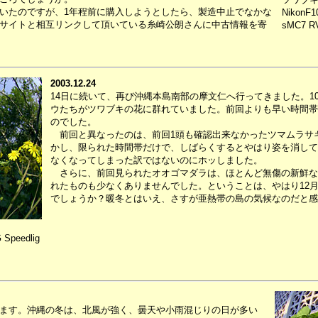
いたのですが、1年程前に購入しようとしたら、製造中止でなかな
NikonF1
サイトと相互リンクして頂いている糸崎公朗さんに中古情報を寄
sMC7 RV
2003.12.24
14日に続いて、再び沖縄本島南部の摩文仁へ行ってきました。1
ウたちがツワブキの花に群れていました。前回よりも早い時間帯
のでした。
前回と異なったのは、前回1頭も確認出来なかったツマムラサ
かし、限られた時間帯だけで、しばらくするとやはり姿を消して
なくなってしまった訳ではないのにホッしました。
さらに、前回見られたオオゴマダラは、ほとんど無傷の新鮮な
れたものも少なくありませんでした。ということは、やはり12
でしょうか？暖冬とはいえ、さすが亜熱帯の島の気候なのだと感
 Speedlig
ます。沖縄の冬は、北風が強く、曇天や小雨混じりの日が多い