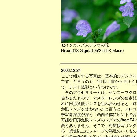
セイタカスズムシソウの花
NikonD1X Sigma105/2.8 EX Macro
2003.12.24
ここで紹介する写真は、基本的にデジタル
です。と言うのも、1年以上前から当サイ
で、テスト撮影というわけです。
そのアクセサリーとは、ケンコーマクロ
合わせたもので、マスターレンズの焦点距
れに円形魚眼レンズを組み合わせると、対
魚眼レンズを使わないかと言うと、テレコ
被写界深度が深く、画面全体にピントの合
可能な円形魚眼レンズのシグマの8mmF4
高くありません。そこで、可変接写リング
ろ、想像以上にシャープで満足のいくもの
インダー像が暗くてピントが合わせ難いと