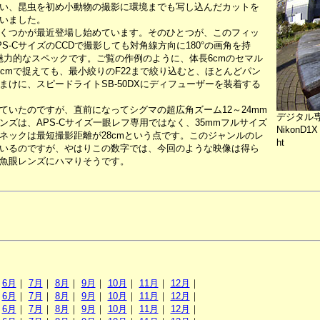
い、昆虫を初め小動物の撮影に環境までも写し込んだカットを
いました。
くつかが最近登場し始めています。そのひとつが、このフィッ
APS-CサイズのCCDで撮影しても対角線方向に180°の画角を持
魅力的なスペックです。ご覧の作例のように、体長6cmのセマル
cmで捉えても、最小絞りのF22まで絞り込むと、ほとんどパン
けに、スピードライトSB-50DXにディフューザーを装着する
いたのですが、直前になってシグマの超広角ズーム12～24mm
デジタル
ズは、APS-Cサイズ一眼レフ専用ではなく、35mmフルサイズ
NikonD1X 
ネックは最短撮影距離が28cmという点です。このジャンルのレ
ht
いるのですが、やはりこの数字では、今回のような映像は得ら
魚眼レンズにハマりそうです。
｜
6月
｜
7月
｜
8月
｜
9月
｜
10月
｜
11月
｜
12月
｜
｜
6月
｜
7月
｜
8月
｜
9月
｜
10月
｜
11月
｜
12月
｜
｜
6月
｜
7月
｜
8月
｜
9月
｜
10月
｜
11月
｜
12月
｜