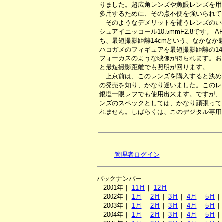
りました。超広角レンズや魚眼レンズを用
多用するために、その点不便を強いられて
そのようなデメリットを補うレンズのい
シュアイニッコール10.5mmF2.8です。 
ち、最短撮影距離14cmという、なかなか
ハコガメのフィギュアを最短撮影距離の14
フォーカスのような映像が得られます。おま
と最短撮影距離でも照明が回ります。
上京前は、このレンズを購入すると決めて
の発売を知り、かなり迷いました。このレン
銀塩一眼レフでも使用出来ます。ですが、
ンズのスペックとしては、かなり頑張って
れません。しばらくは、このデジタル専用
管理者ログイン
バックナンバー
｜2001年｜
11月
｜
12月
｜
｜2002年｜
1月
｜
2月
｜
3月
｜
4月
｜
5月
｜2003年｜
1月
｜
2月
｜
3月
｜
4月
｜
5月
｜2004年｜
1月
｜
2月
｜
3月
｜
4月
｜
5月