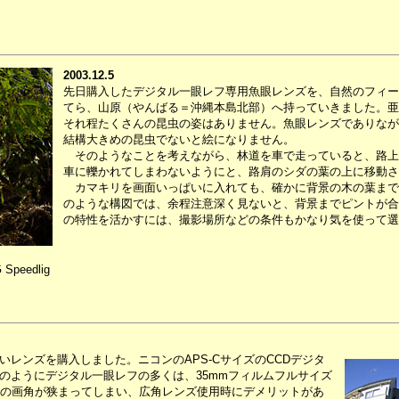
2003.12.5
先日購入したデジタル一眼レフ専用魚眼レンズを、自然のフィー
てら、山原（やんばる＝沖縄本島北部）へ持っていきました。亜
それ程たくさんの昆虫の姿はありません。魚眼レンズでありなが
結構大きめの昆虫でないと絵になりません。
そのようなことを考えながら、林道を車で走っていると、路上
車に轢かれてしまわないようにと、路肩のシダの葉の上に移動さ
カマキリを画面いっぱいに入れても、確かに背景の木の葉まで
のような構図では、余程注意深く見ないと、背景までピントが合
の特性を活かすには、撮影場所などの条件もかなり気を使って選
 Speedlig
レンズを購入しました。ニコンのAPS-CサイズのCCDデジタ
のようにデジタル一眼レフの多くは、35mmフィルムフルサイズ
際の画角が狭まってしまい、広角レンズ使用時にデメリットがあ