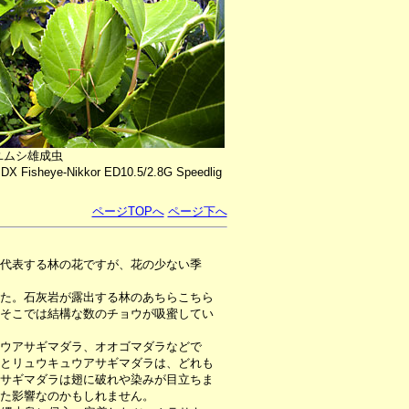
ユムシ雄成虫
DX Fisheye-Nikkor ED10.5/2.8G Speedlig
ページTOPへ
ページ下へ
代表する林の花ですが、花の少ない季
た。石灰岩が露出する林のあちらこちら
そこでは結構な数のチョウが吸蜜してい
ウアサギマダラ、オオゴマダラなどで
とリュウキュウアサギマダラは、どれも
サギマダラは翅に破れや染みが目立ちま
た影響なのかもしれません。