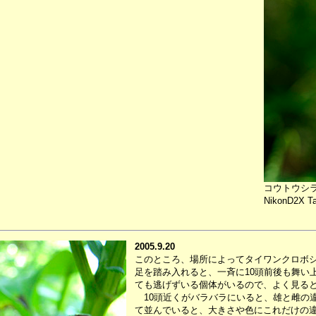
コウトウシ
NikonD2X Ta
2005.9.20
このところ、場所によってタイワンクロボ
足を踏み入れると、一斉に10頭前後も舞い
ても逃げずいる個体がいるので、よく見る
10頭近くがバラバラにいると、雄と雌の
て並んでいると、大きさや色にこれだけの