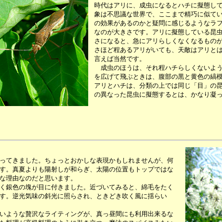
時代はアリに、成虫になるとハチに擬態し
象は不思議な世界で、ここまで精巧に似て
の効果があるのかと疑問に感じるようなラ
なのが大きさです。アリに擬態している昆
さになると、急にアリらしくなくなるもの
さほど程あるアリがいても、天敵はアリと
言えば当然です。
成虫のほうは、それ程ハチらしくないよう
を広げて飛ぶときは、腹部の黒と黄色の縞
アリとハチは、分類の上では同じ「目」の
の異なった昆虫に擬態するとは、かなり凝
ってきました。ちょっとおかしな表現かもしれませんが、何
す。真夏よりも陽射しが和らぎ、太陽の位置もトップではな
な理由なのだと思います。
く銀色の塊が目に付きました。近づいてみると、綿毛をたく
す。逆光気味の斜光に照らされ、ときどき吹く風に揺らい
いような贅沢なライティングが、真っ昼間にも利用出来るな