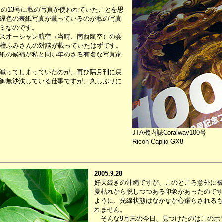
月の13号に私の写真が使われていたことを思
緑色の表紙写真が載っているのが私の写真
ミなのです。
スオーシャン航空（当時、南西航空）の会
と檀ふみさんの対談が載っていたはずです。
紙の候補が私と同い年のさる有名な写真家
減ってしまっていたのが、再び隔月刊に戻
御無沙汰している仕事ですが、久しぶりに
JTA機内誌Coralway100号
Ricoh Caplio GX8
2005.9.28
好天続きの沖縄ですが、このところ意外に
夏枯れから脱しつつある印象があったので
ように、光線状態はなかなか心躍らされる
れません。
そんな9月末の今日、見つけたのはこのホ