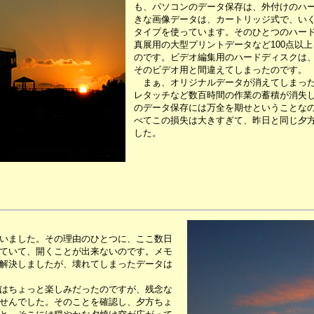
も、パソコンのデータ保存は、外付けのハ
きな画像データは、カートリッジ式で、い
タイプを使っています。そのひとつのハード
真展用の大型プリントデータなど100点以
のです。ビデオ編集用のハードディスクは
そのビデオ用と間違えてしまったのです。
まぁ、オリジナルデータが消えてしまった
レタッチなど数百時間の作業の蓄積が消失
のデータ保存には万全を期せということな
べてこの損失は大きすぎて、昨日と同じ夕
した。
いました。その理由のひとつに、ここ数日
ていて、開くことが出来ないのです。メモ
解決しましたが、壊れてしまったデータは
はちょっと楽しみだったのですが、残念な
せんでした。そのことを確認し、夕方ちょ