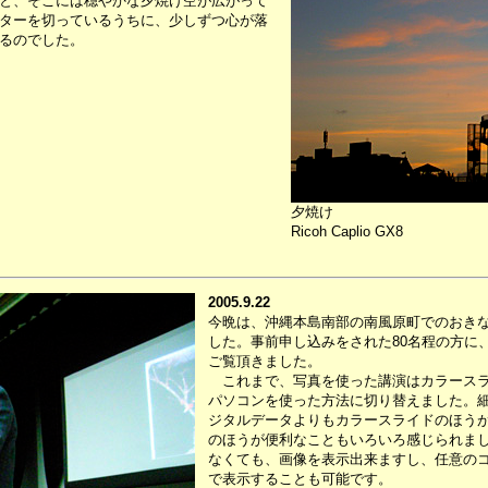
と、そこには穏やかな夕焼け空が広がって
ターを切っているうちに、少しずつ心が落
るのでした。
夕焼け
Ricoh Caplio GX8
2005.9.22
今晩は、沖縄本島南部の南風原町でのおき
した。事前申し込みをされた80名程の方に
ご覧頂きました。
これまで、写真を使った講演はカラースラ
パソコンを使った方法に切り替えました。
ジタルデータよりもカラースライドのほう
のほうが便利なこともいろいろ感じられま
なくても、画像を表示出来ますし、任意の
で表示することも可能です。