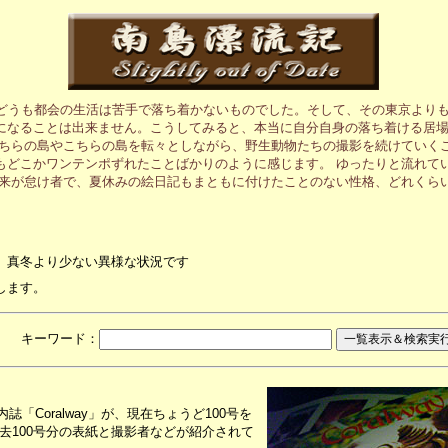
、どうも都会の生活は苦手で落ち着かないものでした。そして、その東京より
になることは出来ません。こうしてみると、本当に自分自身の落ち着ける居
あちらの島やこちらの島を転々としながら、野生動物たちの撮影を続けていく
もどこかワンテンポずれたことばかりのように感じます。 ゆったりと流れて
元来が怠け者で、夏休みの絵日記もまともに付けたことのない性格、どれくら
、真冬より少ない異様な状況です
します。
月 キーワード：
「Coralway」が、現在ちょうど100号を
去100号分の表紙と撮影者などが紹介されて