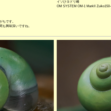
イソひヨドリ雌
OM SYSTEM OM-1 MarkII Zuiko150-
がちです。
間も興味深いですね。