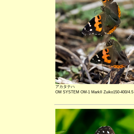
アカタテハ
OM SYSTEM OM-1 MarkII Zuiko150-400/4.5