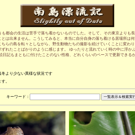
うも都会の生活は苦手で落ち着かないものでした。そして、その東京よりも長
ことは出来ません。こうしてみると、本当に自分自身の落ち着ける居場所は何
こちらの島を転々としながら、野生動物たちの撮影を続けていくことに変わり
ポずれたことばかりのように感じます。 ゆったりと流れていく時の中に浮か
の絵日記もまともに付けたことのない性格、どれくらいのペースで更新できる
真冬より少ない異様な状況です
ます。
月 キーワード：