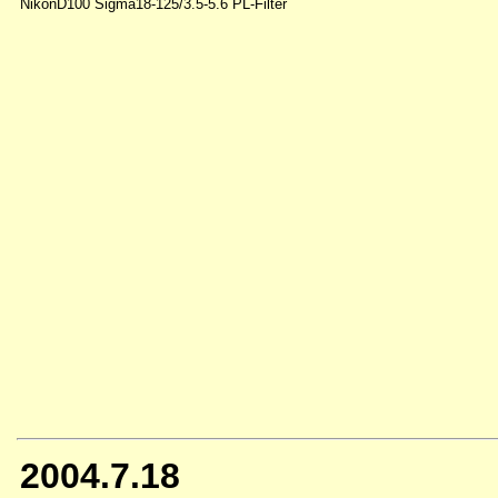
NikonD100 Sigma18-125/3.5-5.6 PL-Filter
2004.7.18