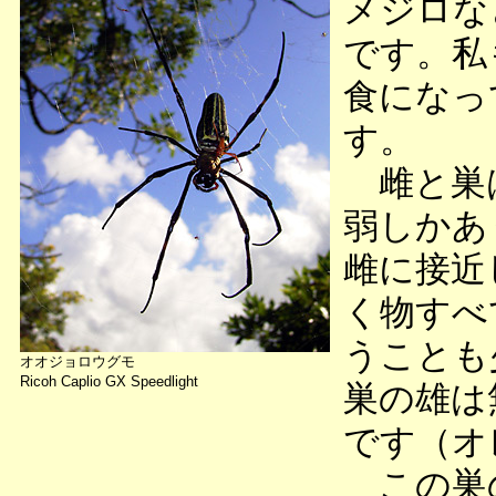
メジロな
です。私
食になっ
す。
雌と巣は
弱しかあ
雌に接近
く物すべ
うことも
オオジョロウグモ
Ricoh Caplio GX Speedlight
巣の雄は
です（オ
この巣の