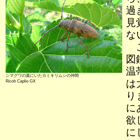
過
見
な
こ
図
温
シマグワの葉にいたカミキリムシの仲間
は
Ricoh Caplio GX
り
に
欲
に