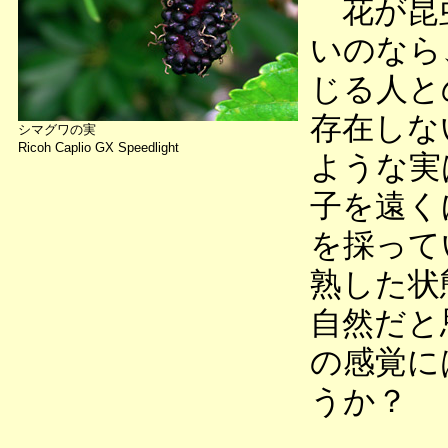
花が昆虫
いのなら
じる人と
存在しな
シマグワの実
Ricoh Caplio GX Speedlight
ような実
子を遠く
を採って
熟した状
自然だと
の感覚に
うか？