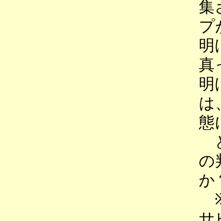
集
プ
明
真
明
は
態
と
の
か
※
サ