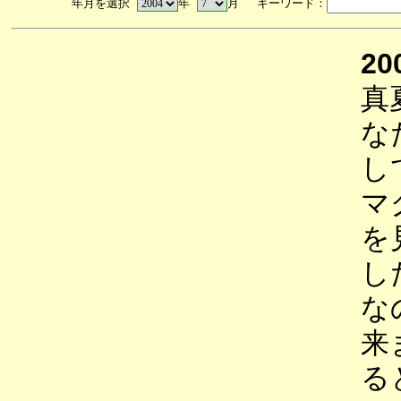
年月を選択
年
月 キーワード：
20
真
な
し
マ
を
し
な
来
る