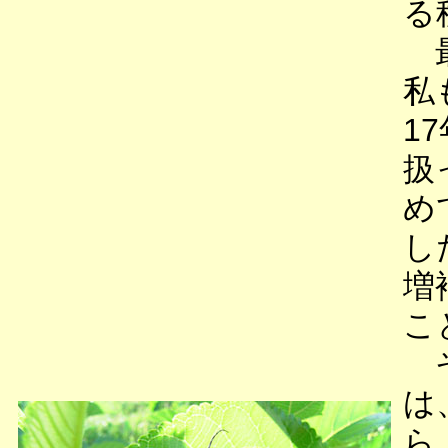
る
最
私
1
扱
め
し
増
こ
そ
は
ら