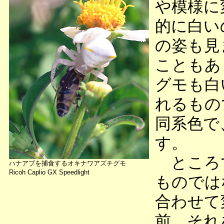
や模様に
的に白い
の姿も見
こともあ
グモも白
れるもの
同系色で
す。
ところで
ハナアブを捕食するオキナワアズチグモ
Ricoh Caplio GX Speedlight
ものでは
合わせて
前、それ