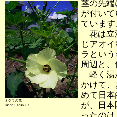
茎の先端
が付いて
ています
花は立派
じアオイ
ラという
周辺と、
軽く湯が
かけて、
めて日本
オクラの花
が、日本
Ricoh Caplio GX
ったのは