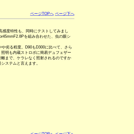
ページTOPへ
ページ下へ
の高感度特性も、同時にテストしてみまし
r45mmF2.8Pを組み合わせた、虫の眼シ
0にやや劣る程度。D90もD300に比べて、さら
、照明も内蔵ストロボに簡易デュフェザー
距離まで、ケラレなく照射されるのですか
眼システムと言えます。
ページTOPへ
ページ下へ