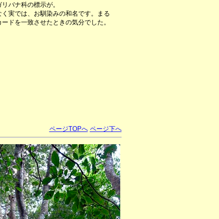
ガリバナ科の標示が。
く実では、お馴染みの和名です。まる
カードを一致させたときの気分でした。
ページTOPへ
ページ下へ