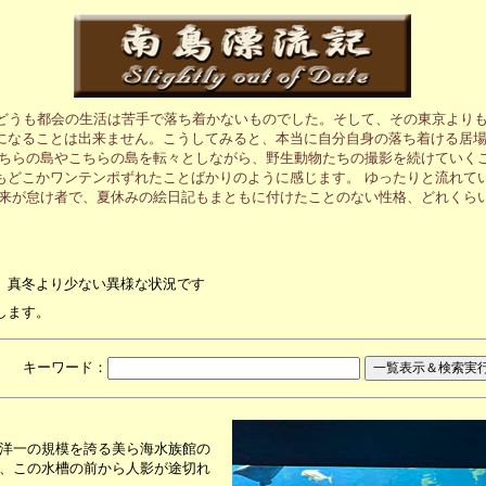
、どうも都会の生活は苦手で落ち着かないものでした。そして、その東京より
になることは出来ません。こうしてみると、本当に自分自身の落ち着ける居
あちらの島やこちらの島を転々としながら、野生動物たちの撮影を続けていく
もどこかワンテンポずれたことばかりのように感じます。 ゆったりと流れて
元来が怠け者で、夏休みの絵日記もまともに付けたことのない性格、どれくら
、真冬より少ない異様な状況です
します。
月 キーワード：
洋一の規模を誇る美ら海水族館の
、この水槽の前から人影が途切れ