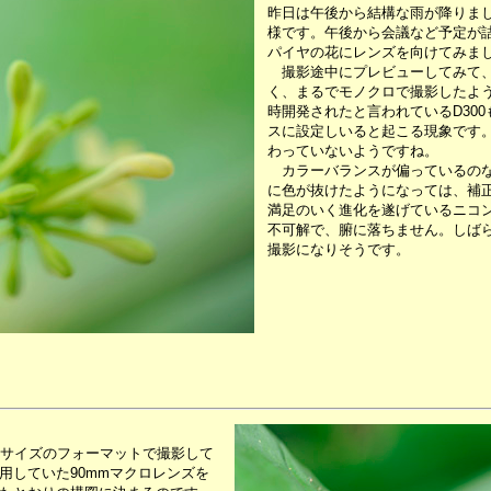
昨日は午後から結構な雨が降りま
様です。午後から会議など予定が
パイヤの花にレンズを向けてみま
撮影途中にプレビューしてみて、
く、まるでモノクロで撮影したよう
時開発されたと言われているD30
スに設定しいると起こる現象です。
わっていないようですね。
カラーバランスが偏っているのな
に色が抜けたようになっては、補
満足のいく進化を遂げているニコ
不可解で、腑に落ちません。しば
撮影になりそうです。
フルサイズのフォーマットで撮影して
用していた90mmマクロレンズを