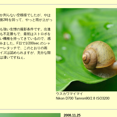
か判らない空模様でしたが、やは
後2時を回って、やっと雨が上がっ
も強い生憎の撮影条件です。出逢
も不足勝ちで、最初はストロボを
い機種を持ってきているので、感
した。F11で1/200sec.のシャ
ーレタッチで、このとおりの画
イズは認められますが、充分な階
は凄いですねぇ。
ウスカワマイマイ
Nikon D700 Tamron90/2.8 ISO3200
2008.11.25