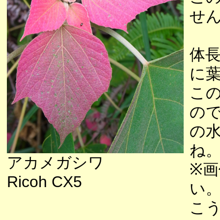
せ
体長
に
こ
の
の
ね
アカメガシワ
※
Ricoh CX5
い
こ