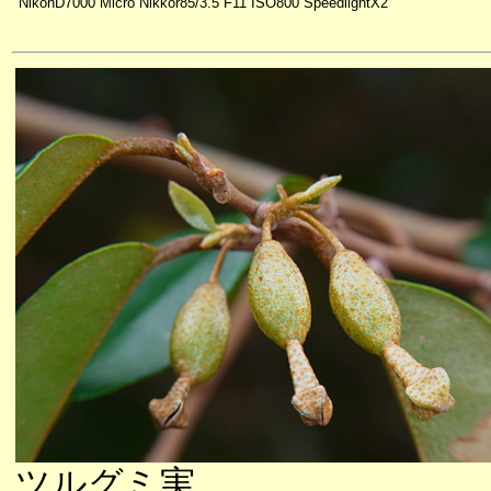
NikonD7000 Micro Nikkor85/3.5 F11 ISO800 SpeedlightX2
ツルグミ実