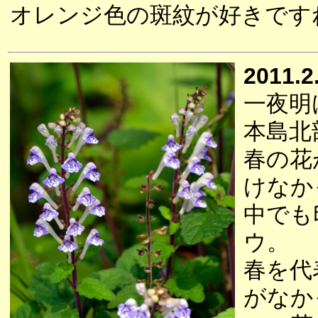
オレンジ色の斑紋が好きです
2011.2
一夜明
本島北
春の花
けなか
中でも
ウ。
春を代
がなか