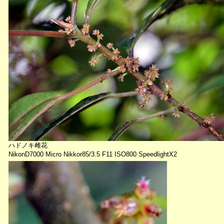
ハドノキ雌花
NikonD7000 Micro Nikkor85/3.5 F11 ISO800 SpeedlightX2