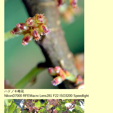
ハドノキ雌花
NikonD7000 RFEMacro Lens281 F22 ISO3200 Speedlight