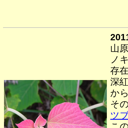
201
山
ノ
存
深
か
そ
ツ
こ