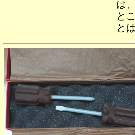
は
と
と