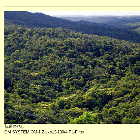
新緑の兆し
OM SYSTEM OM-1 Zuiko12-100/4 PL-Filter