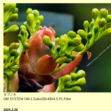
タブノキ
OM SYSTEM OM-1 Zuiko150-400/4.5 PL-Filter
2024.2.28