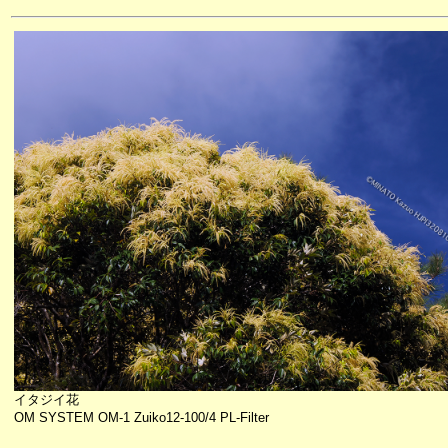
イタジイ花
OM SYSTEM OM-1 Zuiko12-100/4 PL-Filter