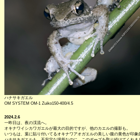
ハナサキガエル
OM SYSTEM OM-1 Zuiko150-400/4.5
2024.2.6
一昨日は、夜の渓流へ。
オキナワイシカワガエルが最大の目的ですが、他のカエルの撮影も。
いつもは、葉に貼り付いてるオキナワアオガエルの美しい腹の黄色が印象
ハナサキガエルも、不安定な場所なのに、このポーズを取り続けてくれま