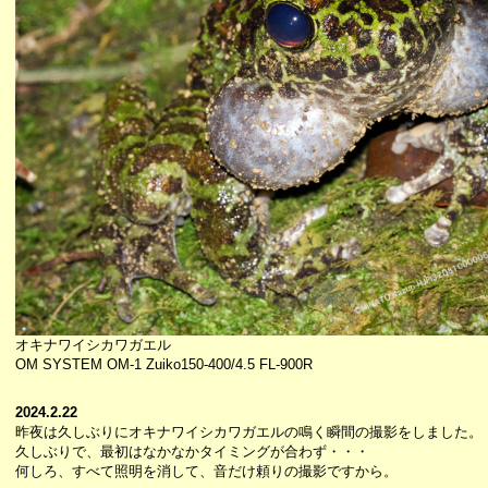
オキナワイシカワガエル
OM SYSTEM OM-1 Zuiko150-400/4.5 FL-900R
2024.2.22
昨夜は久しぶりにオキナワイシカワガエルの鳴く瞬間の撮影をしました。
久しぶりで、最初はなかなかタイミングが合わず・・・
何しろ、すべて照明を消して、音だけ頼りの撮影ですから。