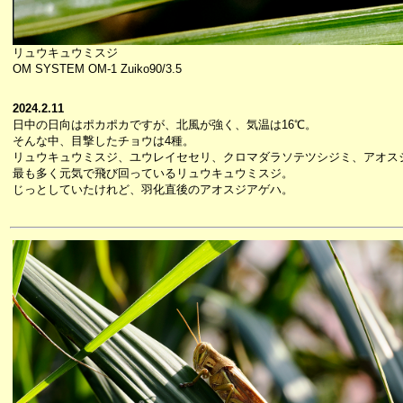
リュウキュウミスジ
OM SYSTEM OM-1 Zuiko90/3.5
2024.2.11
日中の日向はポカポカですが、北風が強く、気温は16℃。
そんな中、目撃したチョウは4種。
リュウキュウミスジ、ユウレイセセリ、クロマダラソテツシジミ、アオス
最も多く元気で飛び回っているリュウキュウミスジ。
じっとしていたけれど、羽化直後のアオスジアゲハ。