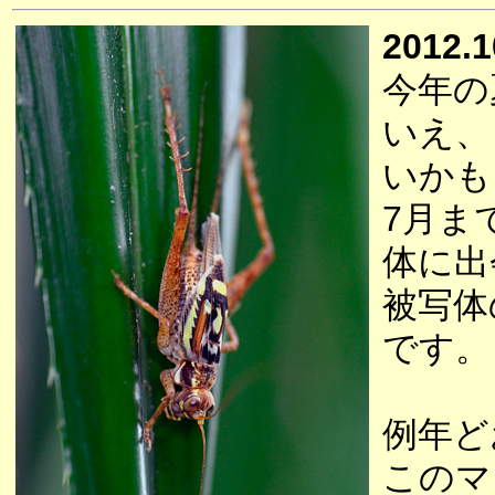
2012.1
今年の
いえ、
いかも
7月ま
体に出
被写体
です。
例年ど
このマ