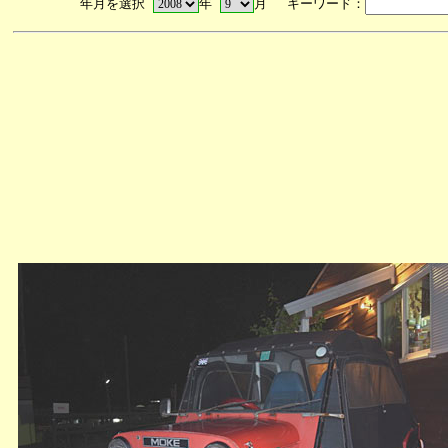
年月を選択
年
月 キーワード：