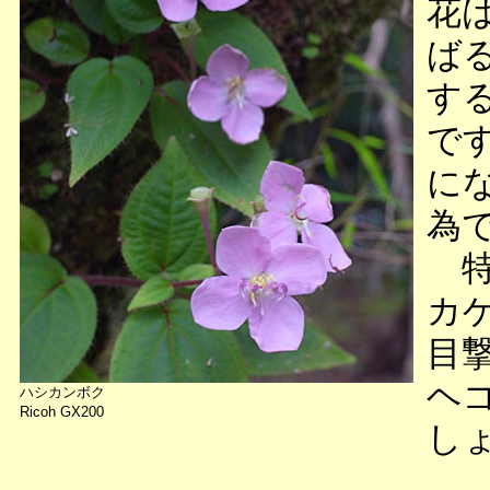
花
ば
す
で
に
為
特
カ
目
ヘ
ハシカンボク
Ricoh GX200
し