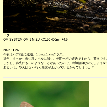
ハブ
OM SYSTEM OM-1 M.ZUIKO150-400mmF4.5
2022.11.26
今夜はハブ2匹に遭遇。1.3mと1.7mクラス。
近年、すっかり希少種レベルに減り、年間一桁の遭遇ですから、驚きです
しかし、春先にもこのようなことがあったので、増加傾向なのでしょうか
あるいは、やんばる へ行く頻度が上がっているからでしょうか？