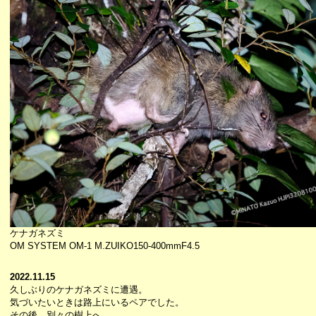
ケナガネズミ
OM SYSTEM OM-1 M.ZUIKO150-400mmF4.5
2022.11.15
久しぶりのケナガネズミに遭遇。
気づいたいときは路上にいるペアでした。
その後、別々の樹上へ。