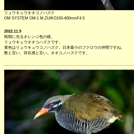
リュウキュウオオコノハズク
OM SYSTEM OM-1 M.ZUIKO150-400mmF4.5
2022.11.9
暗闇に光るオレンジ色の瞳。
リュウキュウオオコハズクです。
黄色はリュウキュウコノハズク。日本最小のフクロウの仲間ですね。
数と言い、存在感と言い。オオコノハズクです。