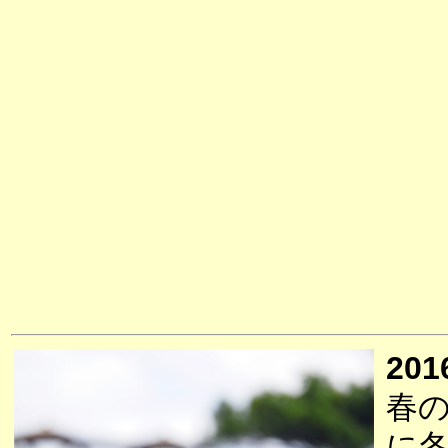
201
春
に