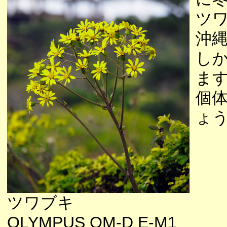
ツ
沖
し
ま
個
ょ
ツワブキ
OLYMPUS OM-D E-M1