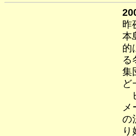
20
昨
本
的
る
集
ど
ピ
メ
の
り