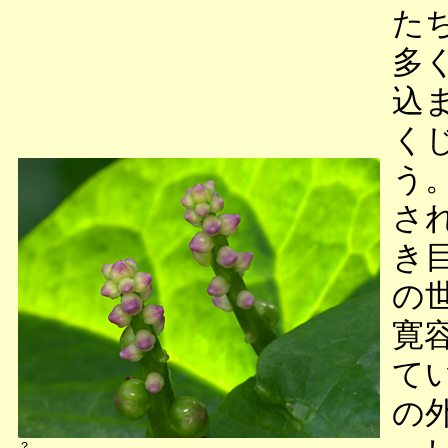
た
多
込
く
う
さ
き
の
寛
て
の
？