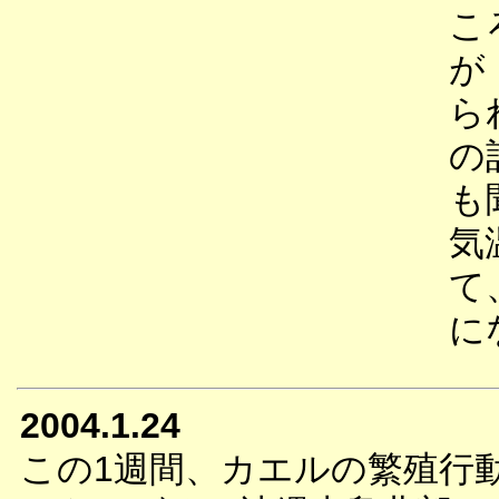
こ
が
ら
の
も
気
て
に
2004.1.24
この1週間、カエルの繁殖行