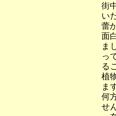
街
い
蕾
面
ま
っ
る
植
ま
何
せ