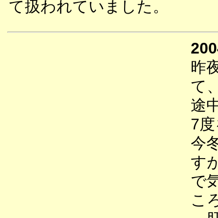
て扱われていました。
200
昨
て
途
7
今
す
で
こ