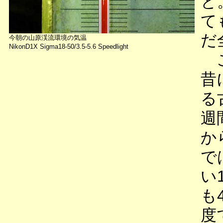
と
て
だ
今朝の山原渓流環境の気温
NikonD1X Sigma18-50/3.5-5.6 Speedlight
こ
昔
る
週
か
で
い
も
度