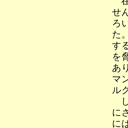
在
せ
ろ
た
す
を
あ
マ
ル
し
に
に