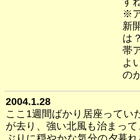
す
※
新
は
帯
よ
の
2004.1.28
ここ1週間ばかり居座ってい
が去り、強い北風も治まって
ぶりに穏やかな気分の夕暮れ