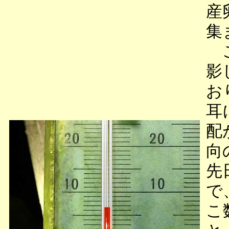
産
集
こ
影
お
耳
配
向
先
で
こ