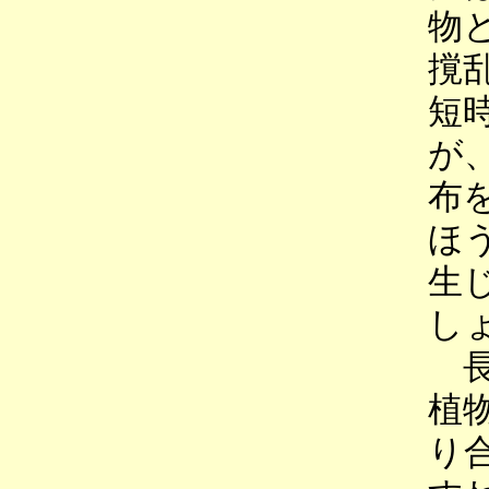
物
撹
短
が
布
ほ
生
し
長
植
り