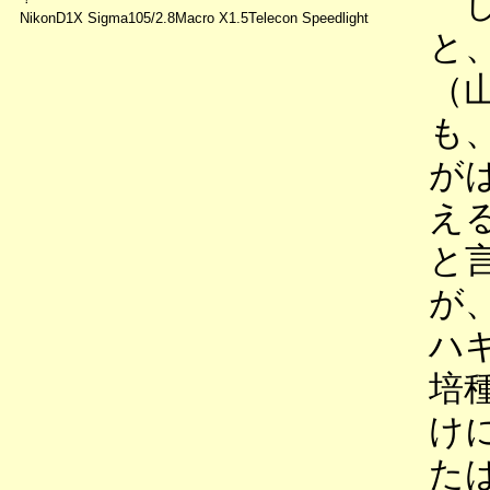
し
NikonD1X Sigma105/2.8Macro X1.5Telecon Speedlight
と
（
も
が
え
と
が
ハ
培
け
た