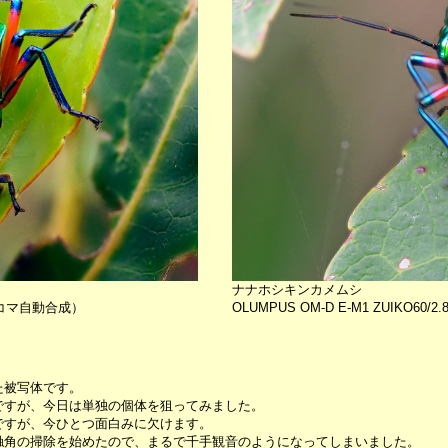
ナナホシキンカメムシ
O(8コマ自動合成）
OLUMPUS OM-D E-M1 ZUIKO60
た被写体です。
ですが、今日は単独の個体を狙ってみました。
ですが、今ひとつ面白みに欠けます。
触角の掃除を始めたので、まるで千手観音のようになってしまいました。