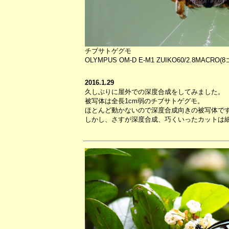
チブサトゲグモ
OLYMPUS OM-D E-M1 ZUIKO60/2.8MACR
2016.1.29
久しぶりに屋外での深度合成をしてみました。
被写体は全長1cm弱のチブサトゲグモ。
ほとんど動かないので深度合成向きの被写体で
しかし、さすが深度合成、巧くいったカットは