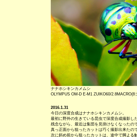
ナナホシキンカメムシ
OLYMPUS OM-D E-M1 ZUIKO60/2.8MACR
2016.1.31
今日の深度合成はナナホシキンカメムシ。
最初に野外の生きている昆虫で深度合成撮影し
残念ながら、最近は集団を見掛けなくなったの
真っ正面から狙ったカットは巧く撮影出来たの
次に斜め前から狙ったカットは、途中で脚よる