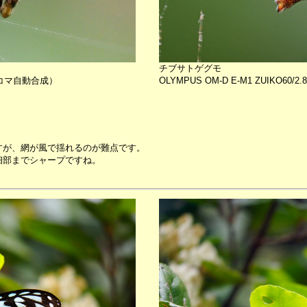
チブサトゲグモ
O(8コマ自動合成）
OLYMPUS OM-D E-M1 ZUIKO60
すが、網が風で揺れるのが難点です。
細部までシャープですね。