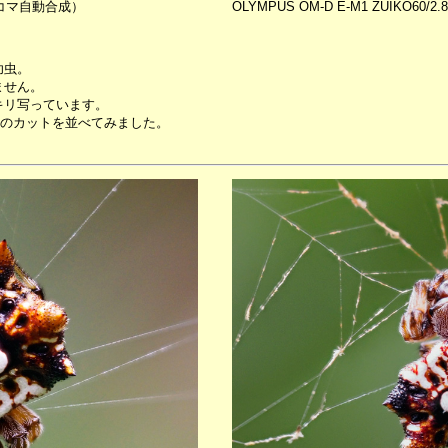
O(8コマ自動合成）
OLYMPUS OM-D E-M1 ZUIKO60/2
幼虫。
ません。
キリ写っています。
りのカットを並べてみました。