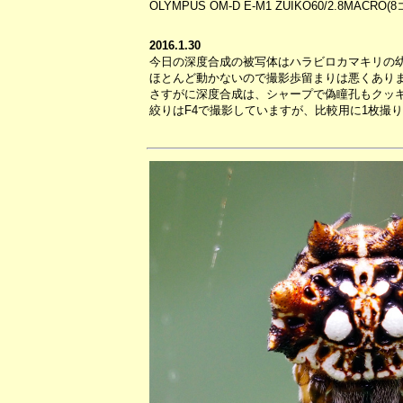
OLYMPUS OM-D E-M1 ZUIKO60/2.8MACR
2016.1.30
今日の深度合成の被写体はハラビロカマキリの
ほとんど動かないので撮影歩留まりは悪くあり
さすがに深度合成は、シャープで偽瞳孔もクッ
絞りはF4で撮影していますが、比較用に1枚撮