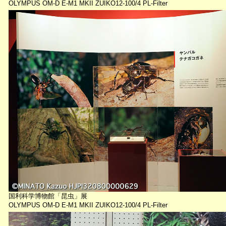
OLYMPUS OM-D E-M1 MKII ZUIKO12-100/4 PL-Filter
国利科学博物館「昆虫」展
OLYMPUS OM-D E-M1 MKII ZUIKO12-100/4 PL-Filter