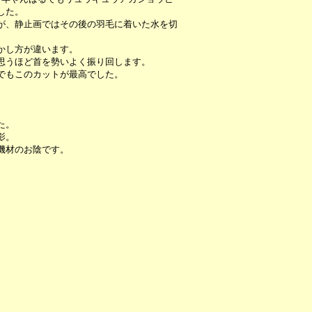
した。
が、静止画ではその後の羽毛に着いた水を切
かし方が違います。
思うほど首を勢いよく振り回します。
でもこのカットが最高でした。
た。
影。
機材のお陰です。