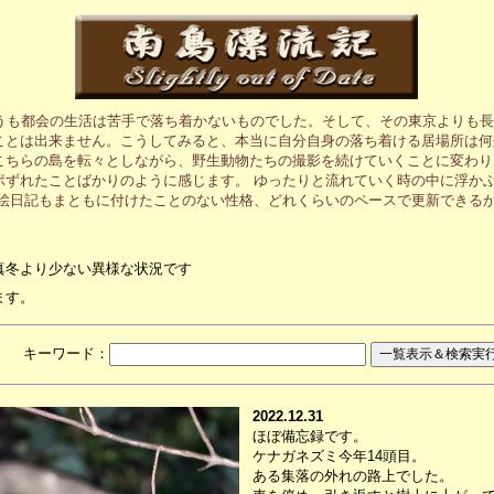
うも都会の生活は苦手で落ち着かないものでした。そして、その東京よりも長
ことは出来ません。こうしてみると、本当に自分自身の落ち着ける居場所は何
こちらの島を転々としながら、野生動物たちの撮影を続けていくことに変わり
ポずれたことばかりのように感じます。 ゆったりと流れていく時の中に浮か
の絵日記もまともに付けたことのない性格、どれくらいのペースで更新できる
真冬より少ない異様な状況です
ます。
月 キーワード：
2022.12.31
ほぼ備忘録です。
ケナガネズミ今年14頭目。
ある集落の外れの路上でした。