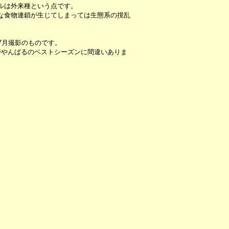
ルは外来種という点です。
な食物連鎖が生じてしまっては生態系の撹乱
7月撮影のものです。
帯やんばるのベストシーズンに間違いありま