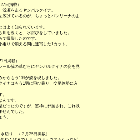
27日掲載）
、浅瀬を走るヤンバルクイナ。
を広げているのが、ちょっとバレリーナのよ
とはよく知られています。
ら川を覗くと、水浴びをしていました。
ちで撮影したのです。
小走りで消える間に連写した1カット。
21日掲載）
レール脇の草むらにヤンバルクイナの姿を見
みからもう1羽が姿を現しました。
クイナはもう1羽に飛び乗り、交尾体勢に入
す。
なんです。
璧だったのですが、窓枠に邪魔され、これ以
ませんでした。
ょう。
水切り （７月25日掲載）
今年やんばるでもリュウキュウアカショウビ