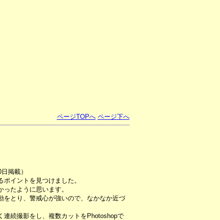
ページTOPへ
ページ下へ
0日掲載）
るポイントを見つけました。
かったように思います。
動をとり、警戒心が強いので、なかなか近づ
続撮影をし、複数カットをPhotoshopで