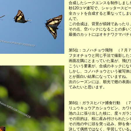
合成したシークエンスを制作しまし
秒120コマ連写で、シャッタースピー
全カットを合成すると重なってしま
んで。
この合成は、背景が煩雑であったり
その点、空バックになることの多い
最後のカットにはオキナワクマバチ
第5位：コノハチョウ飛翔 （７月
フタオチョウと同じ手法で撮影した
画面左隅にとまっていた葉が、飛び
こういう要素が、合成のネックにな
しかし、コノハチョウという被写体
とが面白い結果になっていますね。
次のシーズンには、順光で翅の表面
てみたいと思います。
第6位：ガラスヒバァ捕食行動 （７
リュウキュウアカショウビン、カワ
池の上に張り出した枝に、度々ガラ
その目的は、枝に産み付けられたシ
その泡の中に頭を突っ込み、卵を食
決して偶然ではなく、学習している