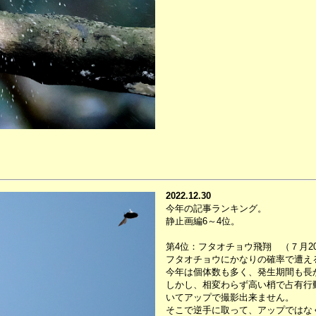
2022.12.30
今年の記事ランキング。
静止画編6～4位。
第4位：フタオチョウ飛翔 （７月2
フタオチョウにかなりの確率で遭え
今年は個体数も多く、発生期間も長
しかし、相変わらず高い梢で占有行
いてアップで撮影出来ません。
そこで逆手に取って、アップではなく連