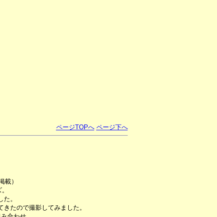
ページTOPへ
ページ下へ
掲載）
ズ。
した。
てきたので撮影してみました。
組み合わせ。