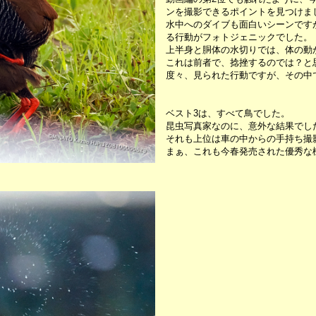
ンを撮影できるポイントを見つけま
水中へのダイブも面白いシーンです
る行動がフォトジェニックでした。
上半身と胴体の水切りでは、体の動
これは前者で、捻挫するのでは？と
度々、見られた行動ですが、その中
ベスト3は、すべて鳥でした。
昆虫写真家なのに、意外な結果でし
それも上位は車の中からの手持ち撮
まぁ、これも今春発売された優秀な