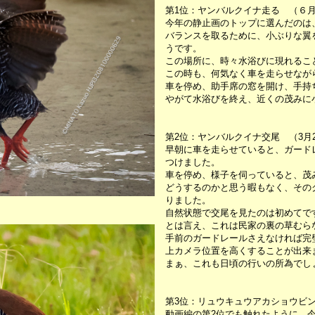
第1位：ヤンバルクイナ走る （６月
今年の静止画のトップに選んだのは
バランスを取るために、小ぶりな翼
うです。
この場所に、時々水浴びに現れるこ
この時も、何気なく車を走らせなが
車を停め、助手席の窓を開け、手持
やがて水浴びを終え、近くの茂みに
第2位：ヤンバルクイナ交尾 （3月
早朝に車を走らせていると、ガード
つけました。
車を停め、様子を伺っていると、茂
どうするのかと思う暇もなく、その
りました。
自然状態で交尾を見たのは初めてで
とは言え、これは民家の裏の草むら
手前のガードレールさえなければ完
上カメラ位置を高くすることが出来
まぁ、これも日頃の行いの所為でし
第3位：リュウキュウアカショウビン
動画編の第2位でも触れたように、