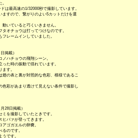
た。
ドは最高速の1/32000秒で撮影しています。
いますので、繋がりのよい5カットだけを選
、動いていると巧くいきません。
フタオチョウは打ってつけなのです。
もフレームインしていました。
７日掲載）
コノハチョウの飛翔シーン。
立った時の振動で揺れています。
ります。
は翅の表と裏が対照的な色彩、模様であるこ
の色彩があまり透けて見えない条件で撮影し
月28日掲載）
セミを撮影していたときです。
スヒバァが登ってきます。
ロアゴガエルの卵嚢。
べるのです。
ようです。