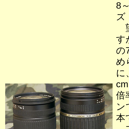
8
ズ
望
す
の
め
に
c
倍
ン
本