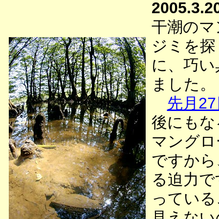
2005.3.2
干潮のマ
ジミを探
に、巧い
ました。
先月27
後にもな
マングロ
ですから
る迫力で
っている
見えない