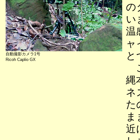
の
い
温
ャ
と
自動撮影カメラ1号
Ricoh Caplio GX
こ
縄
ネ
た
ま
近