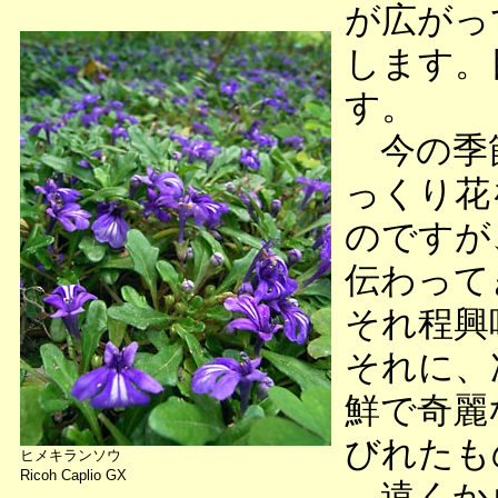
が広がっ
します。
す。
今の季節
っくり花
のですが
伝わって
それ程興
それに、
鮮で奇麗
びれたも
ヒメキランソウ
Ricoh Caplio GX
遠くから