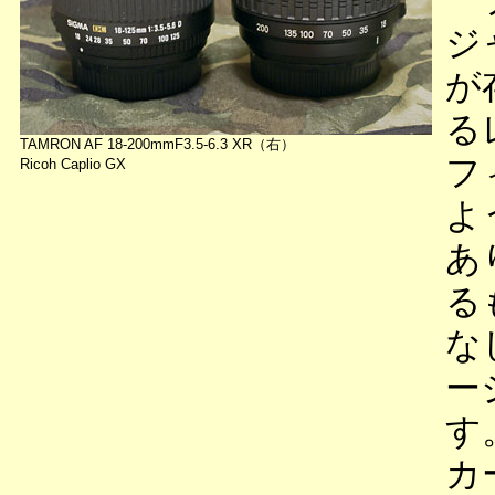
フ
ジ
が
る
TAMRON AF 18-200mmF3.5-6.3 XR（右）
フ
Ricoh Caplio GX
よ
あ
る
な
ー
す
カ