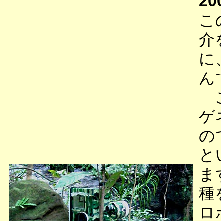
20
こ
介
に
ん
こ
ゲ
の
と
ま
種
ロ