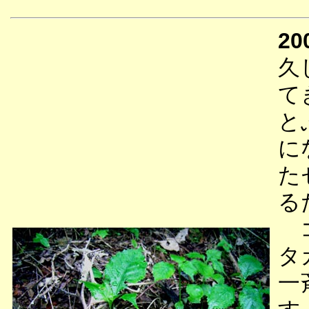
20
久
て
と
に
た
る
コ
タ
一