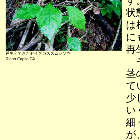
す
状
は
に
再
芽生えてきたセイタカスズムシソウ
そ
Ricoh Caplio GX
茎
て
少
い
細
が