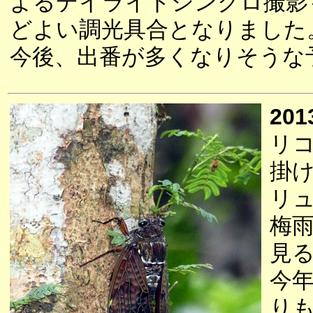
よるデイライトシンクロ撮影
どよい調光具合となりました
今後、出番が多くなりそうな
201
リ
掛
リ
梅
見
今
り