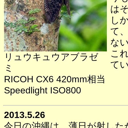
は
し
て
な
こ
リュウキュウアブラゼ
て
ミ
RICOH CX6 420mm相当
Speedlight ISO800
2013.5.26
今日の沖縄は、薄日が射した