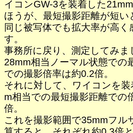
イコンGW-3を装着した21m
ほうが、最短撮影距離が短い
同じ被写体でも拡大率が高く
す。
事務所に戻り、測定してみま
28mm相当ノーマル状態での
での撮影倍率は約0.2倍。
それに対して、ワイコンを装着
m相当での最短撮影距離での倍率
倍。
これを撮影範囲で35mmフル
算すると、それぞれ約0.3倍と