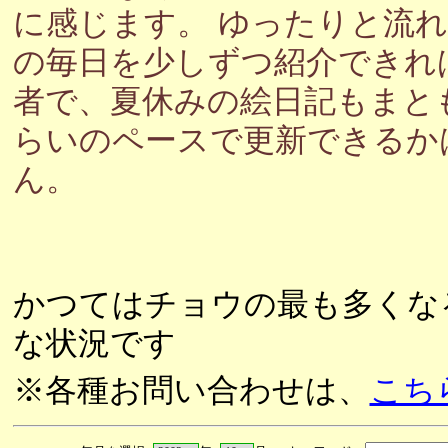
に感じます。 ゆったりと流
の毎日を少しずつ紹介できれ
者で、夏休みの絵日記もまと
らいのペースで更新できるか
ん。
かつてはチョウの最も多くな
な状況です
※各種お問い合わせは、
こち