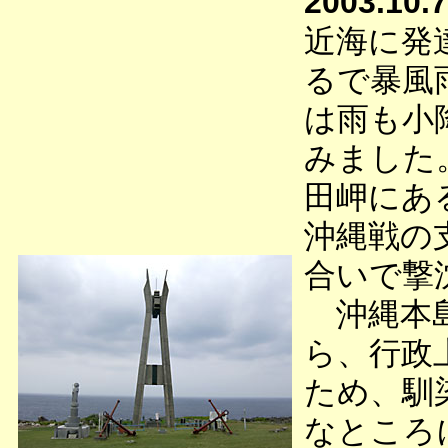
2003.10.7
近海に発
るで暴風
は雨も小
みました
田岬にあ
沖縄戦の
合いで撃
沖縄本島
ら、行政
ため、馴
なところ