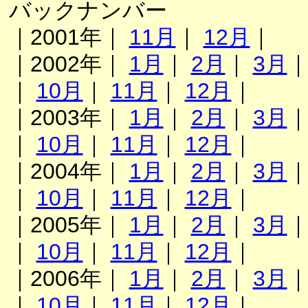
バックナンバー
｜2001年｜
11月
｜
12月
｜
｜2002年｜
1月
｜
2月
｜
3月
｜
10月
｜
11月
｜
12月
｜
｜2003年｜
1月
｜
2月
｜
3月
｜
10月
｜
11月
｜
12月
｜
｜2004年｜
1月
｜
2月
｜
3月
｜
10月
｜
11月
｜
12月
｜
｜2005年｜
1月
｜
2月
｜
3月
｜
10月
｜
11月
｜
12月
｜
｜2006年｜
1月
｜
2月
｜
3月
｜
10月
｜
11月
｜
12月
｜