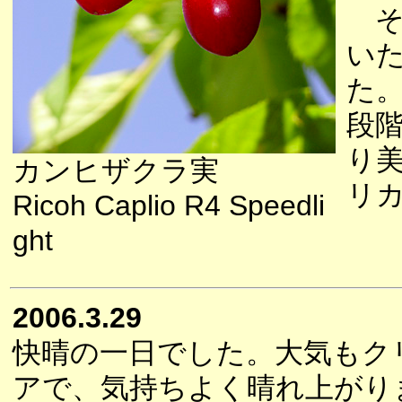
そ
い
た
段
り
カンヒザクラ実
リ
Ricoh Caplio R4 Speedli
ght
2006.3.29
快晴の一日でした。大気もク
アで、気持ちよく晴れ上がり