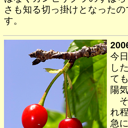
さも知る切っ掛けとなったの
す。
200
今
し
て
陽
そ
れ
急