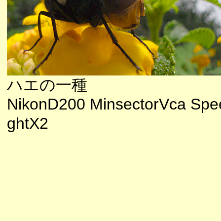
ハエの一種
NikonD200 MinsectorVca Spee
ghtX2