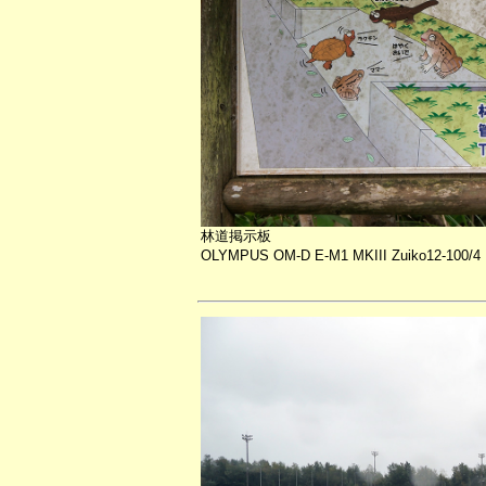
林道掲示板
OLYMPUS OM-D E-M1 MKIII Zuiko12-100/4 P