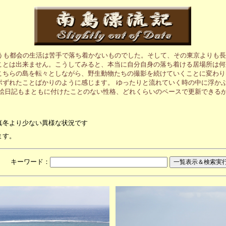
うも都会の生活は苦手で落ち着かないものでした。そして、その東京よりも長
ことは出来ません。こうしてみると、本当に自分自身の落ち着ける居場所は何
こちらの島を転々としながら、野生動物たちの撮影を続けていくことに変わり
ポずれたことばかりのように感じます。 ゆったりと流れていく時の中に浮か
の絵日記もまともに付けたことのない性格、どれくらいのペースで更新できる
真冬より少ない異様な状況です
ます。
月 キーワード：