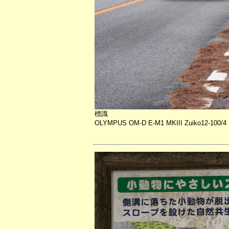
標識
OLYMPUS OM-D E-M1 MKIII Zuiko12-100/4 P