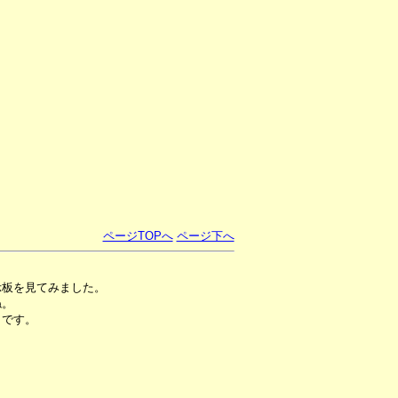
ページTOPへ
ページ下へ
示板を見てみました。
ね。
きです。