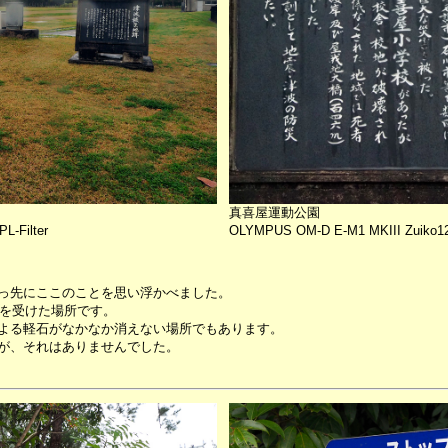
真喜屋運動公園
L-Filter
OLYMPUS OM-D E-M1 MKIII Zuiko12-1
っ先にここのことを思い浮かべました。
害を受けた場所です。
よる軽石がなかなか消えない場所でもあります。
が、それはありませんでした。