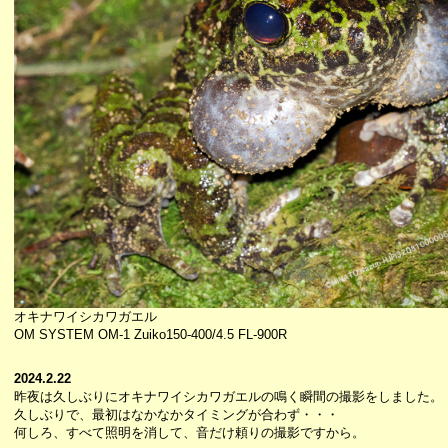
オキナワイシカワガエル
OM SYSTEM OM-1 Zuiko150-400/4.5 FL-900R
2024.2.22
昨夜は久しぶりにオキナワイシカワガエルの鳴く瞬間の撮影をしました。
久しぶりで、最初はなかなかタイミングが合わず・・・
何しろ、すべて照明を消して、音だけ頼りの撮影ですから。