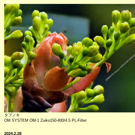
タブノキ
OM SYSTEM OM-1 Zuiko150-400/4.5 PL-Filter
2024.2.28