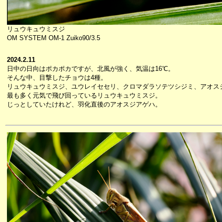
リュウキュウミスジ
OM SYSTEM OM-1 Zuiko90/3.5
2024.2.11
日中の日向はポカポカですが、北風が強く、気温は16℃。
そんな中、目撃したチョウは4種。
リュウキュウミスジ、ユウレイセセリ、クロマダラソテツシジミ、アオス
最も多く元気で飛び回っているリュウキュウミスジ。
じっとしていたけれど、羽化直後のアオスジアゲハ。