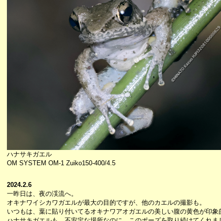
ハナサキガエル
OM SYSTEM OM-1 Zuiko150-400/4.5
2024.2.6
一昨日は、夜の渓流へ。
オキナワイシカワガエルが最大の目的ですが、他のカエルの撮影も。
いつもは、葉に貼り付いてるオキナワアオガエルの美しい腹の黄色が印象
ハナサキガエルも、不安定な場所なのに、このポーズを取り続けてくれま