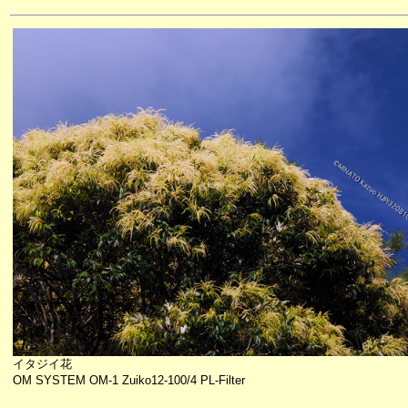
イタジイ花
OM SYSTEM OM-1 Zuiko12-100/4 PL-Filter