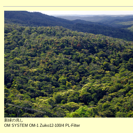
新緑の兆し
OM SYSTEM OM-1 Zuiko12-100/4 PL-Filter