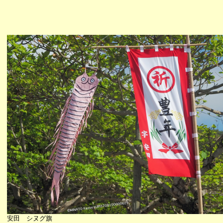
安田 シヌグ旗