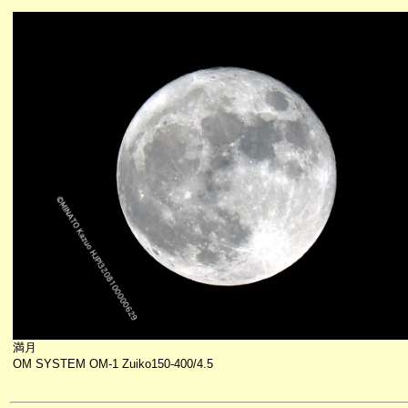
満月
OM SYSTEM OM-1 Zuiko150-400/4.5