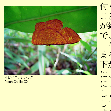
付
こ
が
で
そ
ま
下
に
オビベニホシシャク
に
Ricoh Caplio GX
し
し