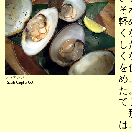
そ
軽
く
し
く
を
め
シレナシジミ
Ricoh Caplio GX
た
て
那
は