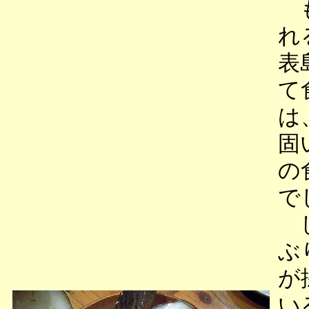
も
れ
表
て
は
固
の
で
し
ぶ
が
い