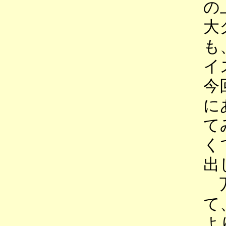
の
大
も
イ
今
に
て
く
出
万
て
よ