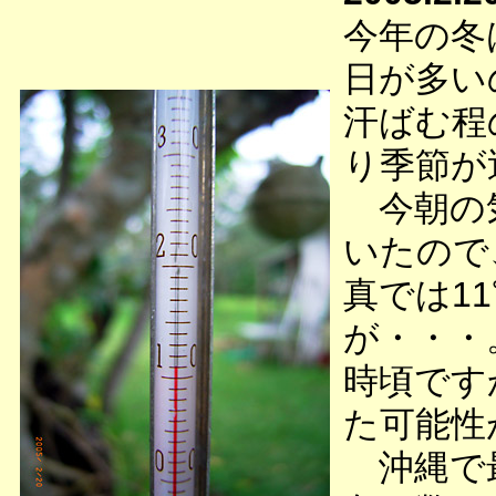
今年の冬
日が多い
汗ばむ程
り季節が
今朝の気
いたので
真では1
が・・・
時頃です
た可能性
沖縄で最