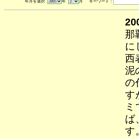
年月を選択
年
月 キーワード：
20
那
に
西
泥
の
す
ミ
ば
す