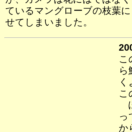
ているマングローブの枝葉に
せてしまいました。
20
こ
ら
く
こ
ほ
っ
か