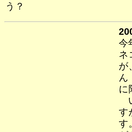
う？
20
今
ネ
が
ん
に
い
す
す