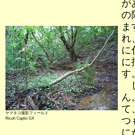
が
の
ま
れ
に
に
す
し
ん
て
ヤマネコ撮影フィールド
つ
Ricoh Caplio GX
に