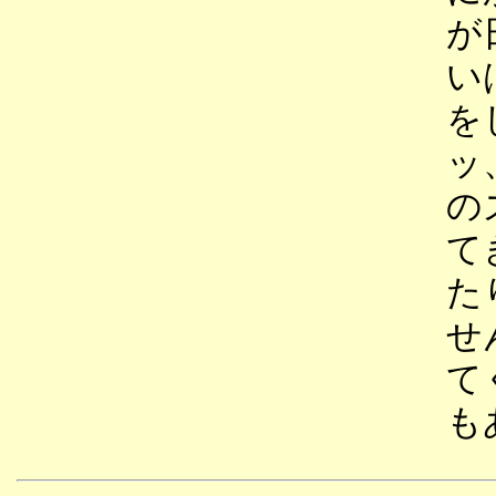
が
い
を
ッ
の
て
た
せ
て
も