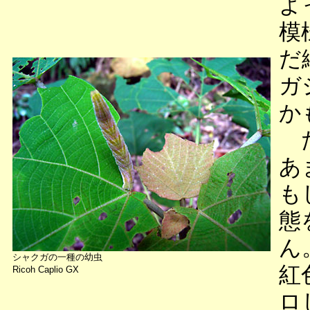
よ
模
だ
ガ
か
た
あ
も
態
ん
シャクガの一種の幼虫
紅
Ricoh Caplio GX
ロ