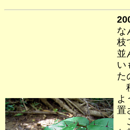
20
な
枝
並
い
た
種
よ
置
こ