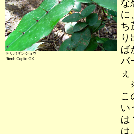
な
に
ち
り
ば
テリバザンショウ
パ
Ricoh Caplio GX
ぇ
※
こ
い
は
は