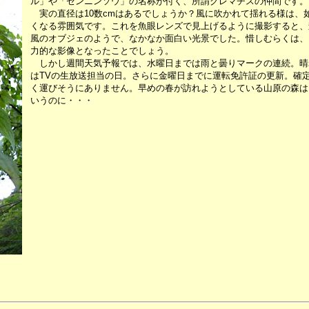
ル」や「センニンソウ」の名称が付く、所謂クレマチスの仲間です。
実の直径は10数cmはあるでしょうか？風に吹かれて揺れる様は、
くなる雰囲気です。これを魚眼レンズで見上げるように撮影すると、
風のオブジェのようで、なかなか面白い光景でした。惜しむらくは、
力的な影像となったことでしょう。
しかし週間天気予報では、水曜日までは雨と曇りマークの連続。晴
はTVの生放送担当の日。さらに金曜日までに運転免許証の更新。確
く運びそうにありません。早めの春が訪れようとしている山原の森は
いうのに・・・