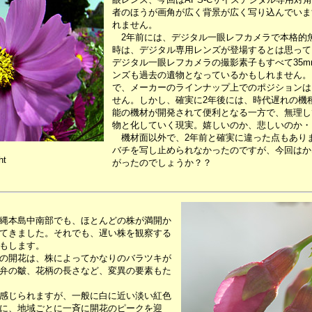
者のほうが画角が広く背景が広く写り込んでいま
れません。
2年前には、デジタル一眼レフカメラで本格的
時は、デジタル専用レンズが登場するとは思って
デジタル一眼レフカメラの撮影素子もすべて35
ンズも過去の遺物となっているかもしれません。
で、メーカーのラインナップ上でのポジションは
せん。しかし、確実に2年後には、時代遅れの機
能の機材が開発されて便利となる一方で、無理し
物と化していく現実。嬉しいのか、悲しいのか・
機材面以外で、2年前と確実に違った点もあり
バチを写し止められなかったのですが、今回はか
ht
がったのでしょうか？？
縄本島中南部でも、ほとんどの株が満開か
てきました。それでも、遅い株を観察する
もします。
の開花は、株によってかなりのバラツキが
弁の皺、花柄の長さなど、変異の要素もた
感じられますが、一般に白に近い淡い紅色
に、地域ごとに一斉に開花のピークを迎