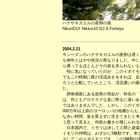
ハナサキガエルの産卵の痕
NikonD1X Nikkor10.5/2.8 Fisheye
2004.2.21
今シーズンのハナサキガエルの産卵は遅く
も例年とはやや状況が異なりました。中に
ら通ってもほとんどその姿を見られないも
特に気になっていたのが、このイボイモ
でもこの時期に夜の渓流歩きをすれば、必
ろうと心配していたところ、渓流通いの最
た。
胴体側面にある肋骨の突起が、和名の「
は、何ともグロテスクな姿に映るに違いあ
ではありませんでした。しかし、このイボ
000万年以上前のヨーロッパの地層から
な永い時間、姿を変えずに生きてきたと考
う思って見ると、何処か趣きが感じられる
日本国内で、イモリは決して人間と疎遠
イモリの仲間は、わずかに3種類です。本
そしてこのイボイモリです。この3種類の