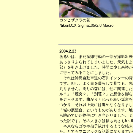
カンヒザクラの花
NikonD1X Sigma105/2.8 Macro
2004.2.23
あるいは、まだ産卵行動の一部が撮影出来
あっさりふられてしまいました。天気もよ
部）を引き上げました。時間に少し余裕が
に行ってみることにしました。
それは沖縄自動車道の石川インターの背
です。但し、よく目を凝らして見ても、先
判りません。周りの森には、他に関連した
ル？」「煙突？」「別荘？」と想像を膨ら
を走らせます。曲がりくねった細い坂道を
つかり、それ以上先には進めなくなりまし
「城の展望台」というものがあります。地
ら眺めていた物件に行き当たりました。ミ
った訳です。その大きさは幅も高さも5～
本来ならばやや拍子抜けするような結末
た。とてもマニアックな話題になりますが