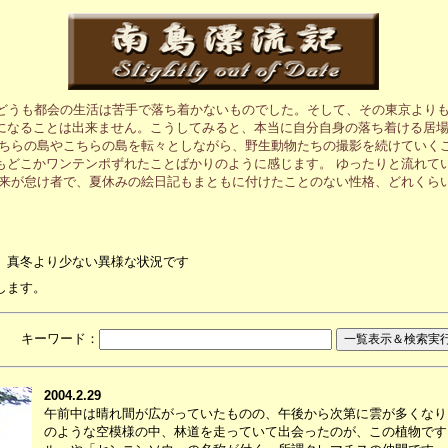
、どうも都会の生活は苦手で落ち着かないものでした。そして、その東京より
になることは出来ません。こうしてみると、本当に自分自身の落ち着ける居
あちらの島やこちらの島を転々としながら、野生動物たちの撮影を続けていく
もどこかワンテンポずれたことばかりのように感じます。 ゆったりと流れて
元来が怠け者で、夏休みの絵日記もまともに付けたことのない性格、どれくら
、真冬より少ない異様な状況です
します。
月 キーワード：
2004.2.29
午前中は晴れ間が広がっていたものの、午後から次第に雲が多くなり
のような空模様の中、林道を走っていて出会ったのが、この植物です