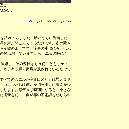
望台
3.5-5.6
ページTOPへ
ページ下へ
所を訪れてみました。暗いうちに到着した
鳴き声が聞こえてくるだけです。あの聞き
ちが嘘のようです。滝壷の水底にも、ほん
の数は増えていますから、21日の晩にも
て産卵し、その翌日はもう何ごともなかっ
、キラキラ輝く卵塊が残されているだけで
すべてのカエルが産卵出来たとは思えませ
、カエルたちは何かを切っ掛けに滝壷を後
なります。毎年同じ時期になると、小さな
た滝壷を前に、自然界の不思議を感じられ