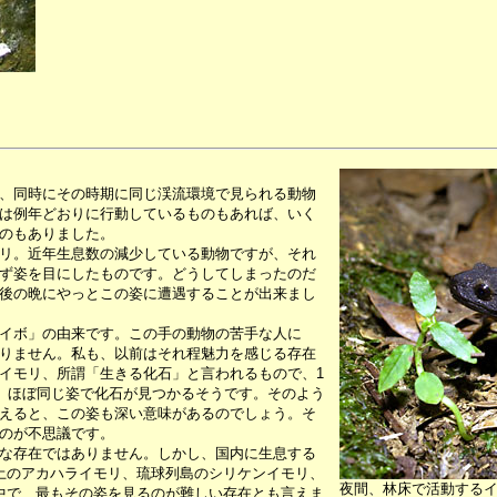
、同時にその時期に同じ渓流環境で見られる動物
は例年どおりに行動しているものもあれば、いく
のもありました。
リ。近年生息数の減少している動物ですが、それ
ず姿を目にしたものです。どうしてしまったのだ
後の晩にやっとこの姿に遭遇することが出来まし
イボ」の由来です。この手の動物の苦手な人に
りません。私も、以前はそれ程魅力を感じる存在
イモリ、所謂「生きる化石」と言われるもので、1
も、ほぼ同じ姿で化石が見つかるそうです。そのよう
えると、この姿も深い意味があるのでしょう。そ
のが不思議です。
な存在ではありません。しかし、国内に生息する
土のアカハライモリ、琉球列島のシリケンイモリ、
夜間、林床で活動する
中で、最もその姿を見るのが難しい存在とも言えま