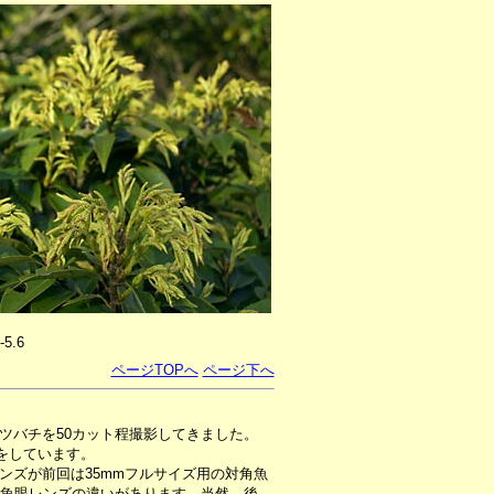
-5.6
ページTOPへ
ページ下へ
ツバチを50カット程撮影してきました。
影をしています。
ズが前回は35mmフルサイズ用の対角魚
角魚眼レンズの違いがあります。当然、後