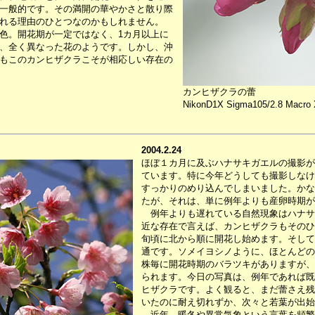
一般的です。その満開の華やかさと散り際
れる理由のひとつなのかもしれません。
色。開花期が一定ではなく、1カ月以上に
、全く異なった花のようです。しかし、沖
もこのカンヒザクラこそが相応しい存在の
カンヒザクラの蕾
NikonD1X Sigma105/2.8 Macro 
2004.2.24
ほぼ１カ月に及ぶハナサキガエルの撮影が
ています。特に今年どうしても撮影しなけ
すっかりのめり込んでしまいました。かな
たが、それは、単に例年よりも産卵時期が
例年よりも遅れている自然現象はハナサ
近な存在で言えば、カンヒザクラもそのひ
旬頃に北から順に開花し始めます。そして
通です。ソメイヨシノように、ほとんどの
株毎に開花時期のバラツキがありますが、
られます。今日の写真は、例年であれば既
ヒザクラです。よく観ると、まだ蕾さえ残
いたのに耐え切れずか、次々と若葉が出始
近年、暖冬や異常気象という言葉を頻繁