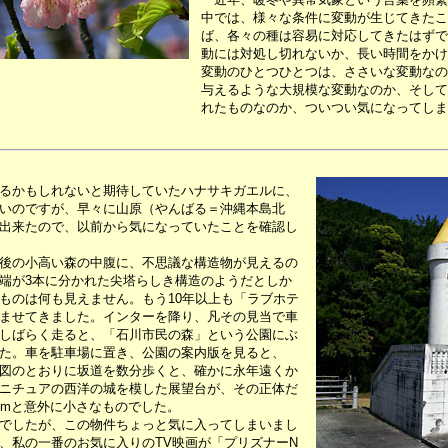
中では、様々な条件に変動が生じてきたこ
ば、各々の種は容易に対応してきたはずで
動には対処し切れないか、長い時間をかけ
変動のひとつひとつは、ささいな変動なの
与えるような大規模な変動なのか、そして
れたものなのか、ついつい気になってしま
るかもしれないと期待していたハナサキガエルに、
いのですが、早々に山原（やんばる＝沖縄本島北
出来たので、以前から気になっていたことを確認し
後の小高い森の中腹に、不思議な構造物が見えるの
端が3本に分かれた尖塔らしき構造のようだとしか
ものは何も見えません。もう10年以上も「ラブホテ
ませてきました。インターを降り、凡その見当で車
しばらく走ると、「石川市民の森」という公園にぶ
た。車を駐車場に置き、公園の案内版を見ると、
図のとおりに坂道を数分歩くと、確かに永年遠くか
ニチュアの西洋の城を模した展望台が、その正体だ
6mと意外に小さなものでした。
でしたが、この物件ちょっと気に入ってしまいまし
、私の一番のお気に入りのTV映画が「プリズナーN