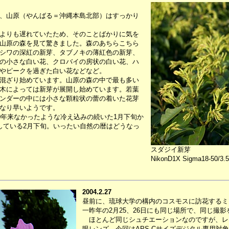
、山原（やんばる＝沖縄本島北部）はすっかり
よりも遅れていたため、そのことばかりに気を
山原の森を見て驚きました。森のあちらこちら
シワの深紅の新芽、タブノキの薄紅色の新芽、
の小さな白い花、クロバイの房状の白い花、ハ
やピークを過ぎた白い花などなど。
混ざり始めています。山原の森の中で最も多い
木によっては新芽が展開し始めています。若葉
ンダーの中には小さな顆粒状の蕾の着いた花芽
なり早いようです。
0年来なかったような冷え込みの続いた1月下旬か
している2月下旬。いったい自然の暦はどうなっ
スダジイ新芽
NikonD1X Sigma18-50/3.5
2004.2.27
昼前に、琉球大学の構内のコスモスに訪花するミ
一昨年の2月25、26日にも同じ場所で、同じ撮
ほとんど同じシュチエーションなのですが、レン
眼レンズ、今回はAPS-Cサイズデジタル専用対