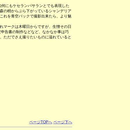
如何にもケセランパサランとでも表現した
森の梢からぶら下がっているシャンデリア
これを青空バックで撮影出来たら、より魅
れマークは木曜日からですが、生憎その日
定申告書の制作などなど、なかなか事は巧
、ただでさえ撮りたいものに溢れていると
ページTOPへ
ページ下へ