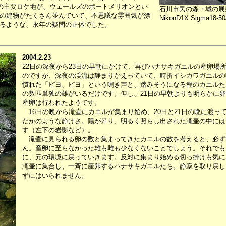
その主要ロケ地が、ウェールズのポートメリオンとい
石川市民の森・城の展
の建物がたくさん並んでいて、不思議な雰囲気が漂
NikonD1X Sigma18-50/
るような、永年の疑問の正体でした。
2004.2.23
22日の深夜から23日の早朝にかけて、再びハナサキガエルの産卵場
のですが、深夜の渓流は静まりかえっていて、時折イシカワガエルの
慣れた「ピヨ、ピヨ」という鳴き声と、踏みそうになる程のカエルた
の数匹単独の雄がいるだけです。但し、21日の早朝よりも明らかに卵
産卵は行われたようです。
16日の晩から滝壷にカエルが集まり始め、20日と21日の晩に渡っ
たかのような静けさ。陽が昇り、明るく照らし出された滝壷の中には
す（左下の岩影など）。
滝壷に見られる卵の数と集まってきたカエルの数を考えると、必ず
ん。産卵に至らなかった雄も雌も少なくないことでしょう。それでも
に、元の環境に戻っていきます。反対に集まり始める切っ掛けも気に
滝壷に集合し、一斉に産卵するハナサキガエルたち。静寂を取り戻し
ずにはいられません。