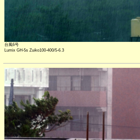
台風6号
Lumix GH-5s Zuiko100-400/5-6.3