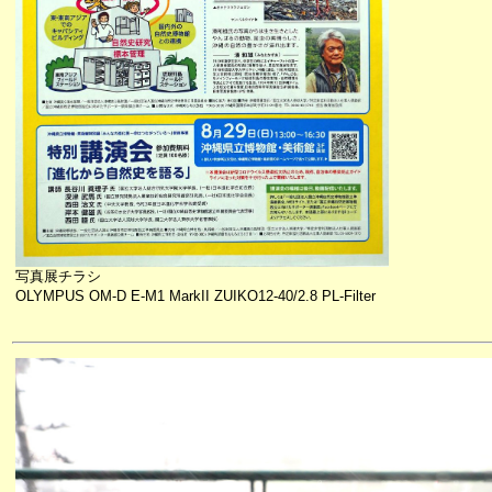
写真展チラシ
OLYMPUS OM-D E-M1 MarkII ZUIKO12-40/2.8 PL-Filter