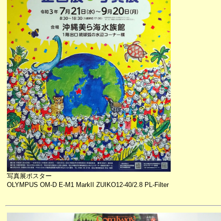
写真展ポスター
OLYMPUS OM-D E-M1 MarkII ZUIKO12-40/2.8 PL-Filter