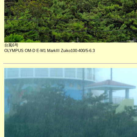
台風6号
OLYMPUS OM-D E-M1 MarkIII Zuiko100-400/5-6.3