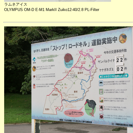
ラムネアイス
OLYMPUS OM-D E-M1 MarkII Zuiko12-40/2.8 PL-Filter