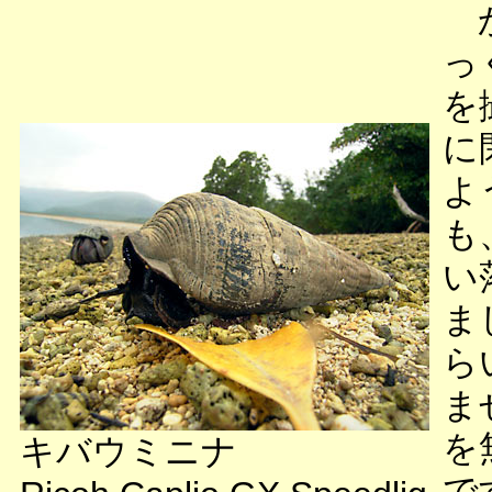
か
っ
を
に
よ
も
い
ま
ら
ま
を
キバウミニナ
で