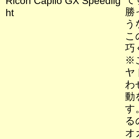
Ricoh Caplio GX Speedlig
勝
ht
う
こ
巧
※
ヤ
わ
動
す
る
オ