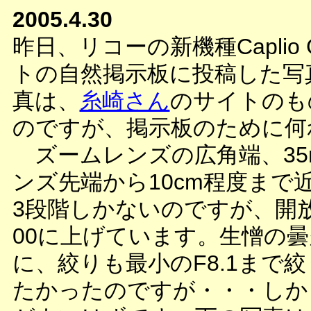
2005.4.30
昨日、リコーの新機種Capli
トの自然掲示板に投稿した写
真は、
糸崎さん
のサイトのも
のですが、掲示板のために何
ズームレンズの広角端、35
ンズ先端から10cm程度ま
3段階しかないのですが、開放と
00に上げています。生憎の
に、絞りも最小のF8.1まで
たかったのですが・・・しか