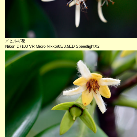
メヒルギ花
Nikon D7100 VR Micro Nikkor85/3.5ED SpeedlightX2