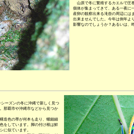
山原で冬に繁殖するカエルで圧巻
個体が集まってきて、ある一夜に
産卵の観察出来る滝壺の周辺には
出来ませんでした。今年は例年よ
影響なのでしょうか？あるいは、
今シーズンの冬に沖縄で新しく見つ
。那覇市や沖縄市などから見つか
構造色の帯が何本も走り、螺鈿細
色をしています。脚の付け根は鮮
シに似ています。