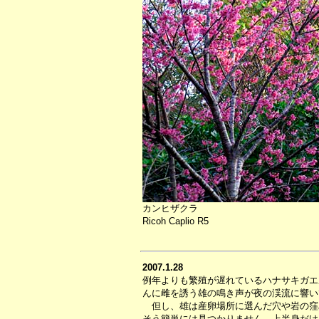
カンヒザクラ
Ricoh Caplio R5
2007.1.28
例年よりも繁殖が遅れているハナサキガエ
んに雌を誘う雄の鳴き声が夜の渓流に響い
但し、雄は産卵場所に選んだ穴や岩の窪
そう簡単には見つかりません。上半身だけ