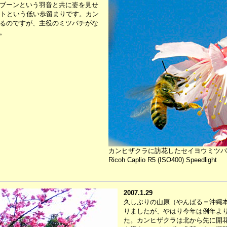
ブーンという羽音と共に姿を見せ
ットという低い歩留まりです。カン
るのですが、主役のミツバチがな
。
カンヒザクラに訪花したセイヨウミツバ
Ricoh Caplio R5 (ISO400) Speedlight
2007.1.29
久しぶりの山原（やんばる＝沖縄
りましたが、やはり今年は例年よ
た。カンヒザクラは北から先に開