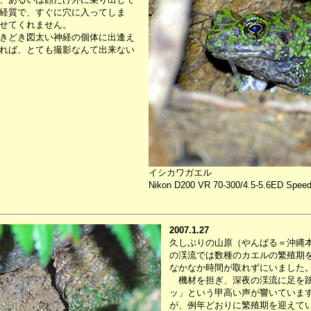
経質で、すぐに穴に入ってしま
せてくれません。
きどき図太い神経の個体に出逢え
れば、とても撮影なんて出来ない
イシカワガエル
Nikon D200 VR 70-300/4.5-5.6ED Speedl
2007.1.27
久しぶりの山原（やんばる＝沖縄
の渓流では数種のカエルの繁殖期
なかなか時間が取れずにいました
機材を担ぎ、深夜の渓流に足を踏
ッ」という甲高い声が響いていま
が、例年どおりに繁殖期を迎えて