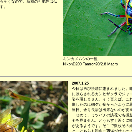
るそうなので、新種の可能性は低
す。
キンカメムシの一種
NikonD200 Tamron90/2.8 Macro
2007.1.25
今日は再び快晴に恵まれました。
に照らされるカンヒザクラでジャ
姿を現しません。そう言えば、こ
影したのは朝夕が多かったように思
当日、余り長居は出来ないのが皮
せめて、ミツバチの訪花でも撮影
姿を見ません。どうもすぐ近くに
があるようです。そこで数枚その
と、どちらも和名に西洋が付くの