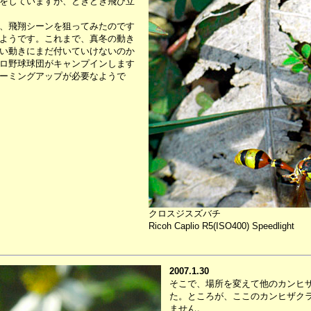
をしていますが、ときどき飛び立
、飛翔シーンを狙ってみたのです
ようです。これまで、真冬の動き
い動きにまだ付いていけないのか
ロ野球球団がキャンプインします
ーミングアップが必要なようで
クロスジスズバチ
Ricoh Caplio R5(ISO400) Speedlight
2007.1.30
そこで、場所を変えて他のカンヒ
た。ところが、ここのカンヒザク
ません。