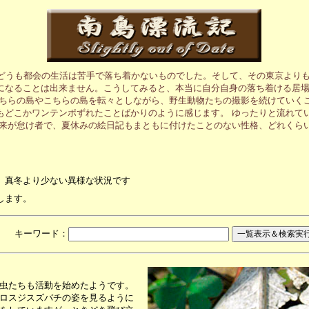
、どうも都会の生活は苦手で落ち着かないものでした。そして、その東京より
になることは出来ません。こうしてみると、本当に自分自身の落ち着ける居
あちらの島やこちらの島を転々としながら、野生動物たちの撮影を続けていく
もどこかワンテンポずれたことばかりのように感じます。 ゆったりと流れて
元来が怠け者で、夏休みの絵日記もまともに付けたことのない性格、どれくら
、真冬より少ない異様な状況です
します。
月 キーワード：
虫たちも活動を始めたようです。
ロスジスズバチの姿を見るように