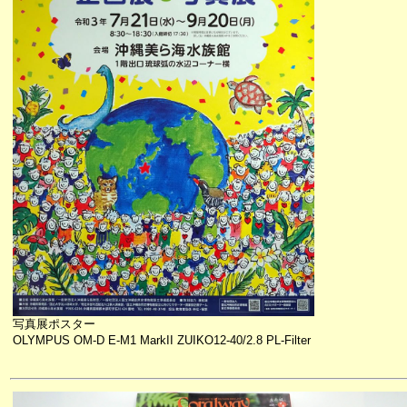
写真展ポスター
OLYMPUS OM-D E-M1 MarkII ZUIKO12-40/2.8 PL-Filter