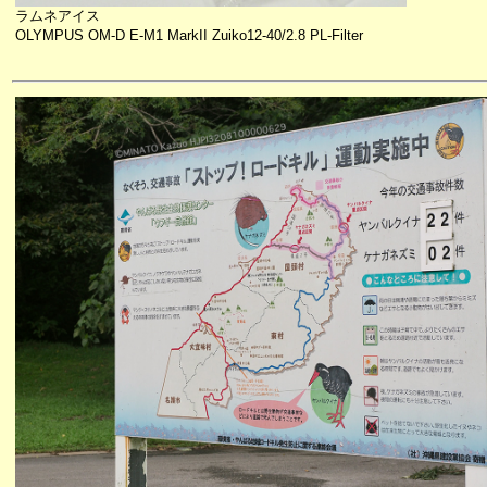
ラムネアイス
OLYMPUS OM-D E-M1 MarkII Zuiko12-40/2.8 PL-Filter