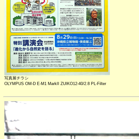
写真展チラシ
OLYMPUS OM-D E-M1 MarkII ZUIKO12-40/2.8 PL-Filter