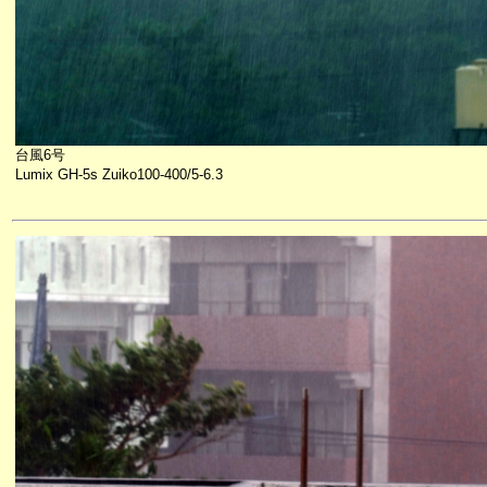
台風6号
Lumix GH-5s Zuiko100-400/5-6.3