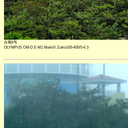
台風6号
OLYMPUS OM-D E-M1 MarkIII Zuiko100-400/5-6.3