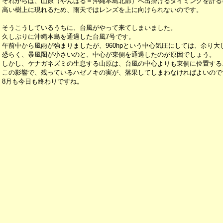
それからは、山原（やんばる＝沖縄本島北部）へ出掛けるタイミングを計る
高い樹上に現れるため、雨天ではレンズを上に向けられないのです。
そうこうしているうちに、台風がやって来てしまいました。
久しぶりに沖縄本島を通過した台風7号です。
午前中から風雨が強まりましたが、960hpという中心気圧にしては、余り
恐らく、暴風圏が小さいのと、中心が東側を通過したのが原因でしょう。
しかし、ケナガネズミの生息する山原は、台風の中心よりも東側に位置する
この影響で、残っているハゼノキの実が、落果してしまわなければよいので
8月も今日も終わりですね。