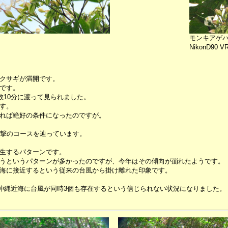
モンキアゲ
NikonD90 VR 
クサギが満開です。
です。
数10分に渡って見られました。
す。
れば絶好の条件になったのですが。
直撃のコースを辿っています。
生するパターンです。
うというパターンが多かったのですが、今年はその傾向が崩れたようです。
海に接近するという従来の台風から掛け離れた印象です。
、沖縄近海に台風が同時3個も存在するという信じられない状況になりました。