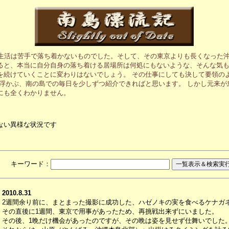
の生活は苦手で落ち着かないものでした。そして、その東京よりも長くなった沖
ると、本当に自分自身の落ち着ける居場所は何処にもないような、そんな気も
を続けていくことに変わりはないでしょう。 その仕事にしても決して要領の
に浮かぶ、南の島での毎日を少しずつ紹介できればと思います。 しかし元来
にも全くわかりません。
ない異様な状況です
月 キーワード：
2010.8.31
2週間余り前に、まとまった撮影に成功した、ハゼノキの実を食べるケナガ
その直後に1週間、東京で用事があったため、再挑戦出来ずにいました。
その後、1晩だけ機会があったのですが、その晩は姿を見せず仕舞いでした