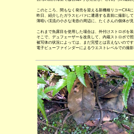
このところ、間もなく発売を迎える新機種リコーCX4に
昨日、紹介したガラスヒバァに遭遇する直前に撮影して
薄暗い渓流の小さな滝壺の周辺に、たくさんの個体が見
これまで魚露目を使用した場合は、外付けストロボを装
そこで、デュフェーザーを改良して、内蔵ストロボで照
被写体の状況によっては、まだ完璧とは言えないのです
電子ビューファインダーによるウエストレベルでの撮影