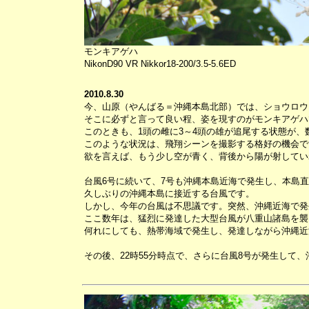
モンキアゲハ
NikonD90 VR Nikkor18-200/3.5-5.6ED
2010.8.30
今、山原（やんばる＝沖縄本島北部）では、ショウロウ
そこに必ずと言って良い程、姿を現すのがモンキアゲハ
このときも、1頭の雌に3～4頭の雄が追尾する状態が、
このような状況は、飛翔シーンを撮影する格好の機会で
欲を言えば、もう少し空が青く、背後から陽が射してい
台風6号に続いて、7号も沖縄本島近海で発生し、本島
久しぶりの沖縄本島に接近する台風です。
しかし、今年の台風は不思議です。突然、沖縄近海で発
ここ数年は、猛烈に発達した大型台風が八重山諸島を襲
何れにしても、熱帯海域で発生し、発達しながら沖縄近
その後、22時55分時点で、さらに台風8号が発生して