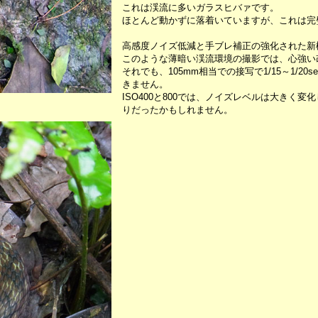
これは渓流に多いガラスヒバァです。
ほとんど動かずに落着いていますが、これは完
高感度ノイズ低減と手ブレ補正の強化された新機
このような薄暗い渓流環境の撮影では、心強い
それでも、105mm相当での接写で1/15～1/2
きません。
ISO400と800では、ノイズレベルは大きく変
りだったかもしれません。