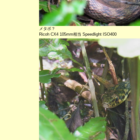
メタボ？
Ricoh CX4 105mm相当 Speedlight ISO400