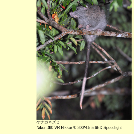
ケナガネズミ
NikonD90 VR Nikkor70-300/4.5-5.6ED Speedlight