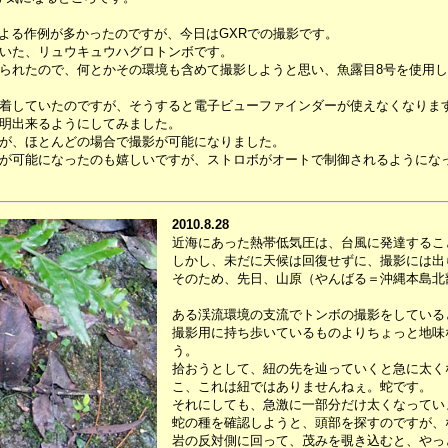
よる作例が多かったのですが、今日はGXRでの撮影です。
いた、リュウキュウハグロトンボです。
られたので、何とかその環境も含めて撮影しようと思い、魚露目8号を使用し
着していたのですが、そうすると電子ビューファインダーが使えなくなりま
明出来るようにしてみました。
が、ほとんどの場合で撮影が可能になりました。
が可能になったのも嬉しいですが、ストロボがオートで制御されるようにな
2010.8.28
近海にあった熱帯低気圧は、台風に発達するこ
しかし、未だに天候は回復せずに、撮影には出
そのため、先日、山原（やんばる＝沖縄本島北
ある渓流環境の支流でトンボの撮影をしている
撮影用に持ち歩いているものよりちょっと地味
う。
拾おうとして、紐の先を辿っていくと急に太く
こ、これは紐ではありませんねぇ。蛇です。
それにしても、急激に一部分だけ太くなってい
蛇の種を確認しようと、頭部を探すのですが、
岩の反対側に回って、茂みを覗き込むと、やっ